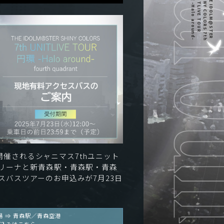
円環 -Halo around-
UNITLIVE TOUR
SHINY COLORS 7th
THE IDOLM@STER
)に開催されるシャニマス7thユニット
リーナと新青森駅・青森駅・青森
スバスツアーのお申込みが7月23日
場 ⇒
青森駅／青森空港
込みはこちら