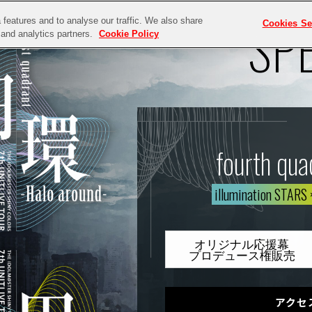
SP
features and to analyse our traffic. We also share
Cookies Se
g and analytics partners.
Cookie Policy
fourth qua
illumination STARS
オリジナル応援幕
プロデュース権販売
アクセ