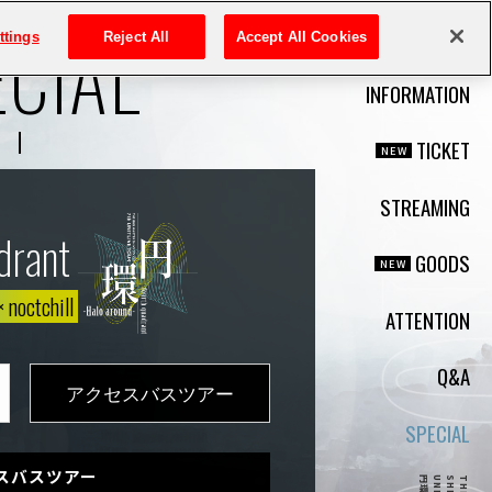
ECIAL
TOP
ttings
Reject All
Accept All Cookies
INFORMATION
TICKET
STREAMING
drant
GOODS
×
noctchill
ATTENTION
Q&A
アクセスバスツアー
SPECIAL
スバスツアー