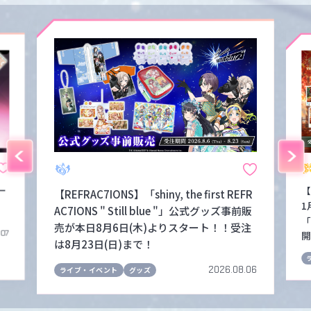
ー
【
【REFRAC7IONS】「shiny, the first REFR
1
AC7IONS " Still blue "」公式グッズ事前販
「
売が本日8月6日(木)よりスタート！！受注
.07
開
は8月23日(日)まで！
2026.08.06
ライブ・イベント
グッズ