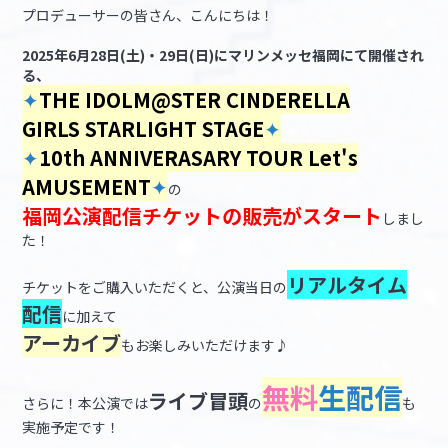
プロデューサーの皆さん、こんにちは！
マイデスク設定変更
バンダイナムコID Link設定
2025年6月28日(土)・29日(日)にマリンメッセ福岡にて開催され
る、
✦
THE IDOLM@STER CINDERELLA
GIRLS STARLIGHT STAGE
✦
✦
10th ANNIVERASARY TOUR Let's
AMUSEMENT
✦
の
福岡公演配信チケットの販売がスタート
しまし
た！
リアルタイム
チケットをご購入いただくと、公演当日の
配信
に加えて
アーカイブ
もお楽しみいただけます♪
無料
生配信
ライブ冒頭
さらに！本公演では
の
も
実施予定です！