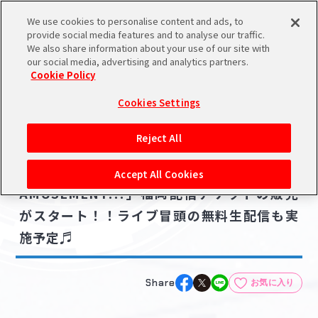
We use cookies to personalise content and ads, to
メニュー
スケジュール
検索
ログイン
provide social media features and to analyse our traffic.
We also share information about your use of our site with
our social media, advertising and analytics partners.
Cookie Policy
NEWS
バンダイナムコIDで
新規登録
ログイン
Cookies Settings
ニュース
アイドルマスター ポータルへの登録について
ライブ・イベント
Reject All
2025.06.12
シリアルコード・
【シンデレラ】デレステ10thツアー「Let's
マイデスク
Accept All Cookies
あいことば
AMUSEMENT!!!」福岡配信チケットの販売
活動履歴
がスタート！！ライブ冒頭の無料生配信も実
Pレポ
閲覧履歴・購入履歴
施予定♬
チェックイン
お気に入り
Share
お気に入り
マイスケジュール
メモ