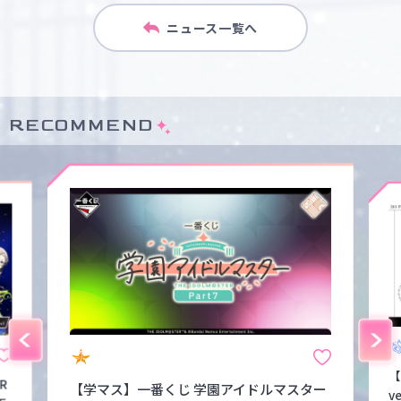
ニュース一覧へ
RECOMMEND
【
FR
【学マス】一番くじ 学園アイドルマスター
v