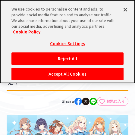
We use cookies to personalise content and ads, to
メニュー
スケジュール
検索
ログイン
provide social media features and to analyse our traffic.
We also share information about your use of our site with
our social media, advertising and analytics partners.
Cookie Policy
NEWS
バンダイナムコIDで
新規登録
ログイン
Cookies Settings
ニュース
アイドルマスター ポータルへの登録について
グッズ
Reject All
2025.05.21
シリアルコード・
【学マス】ローソンオリジナルグッズ販売決
マイデスク
Accept All Cookies
あいことば
定！
活動履歴
Pレポ
閲覧履歴・購入履歴
Share
お気に入り
チェックイン
お気に入り
マイスケジュール
メモ