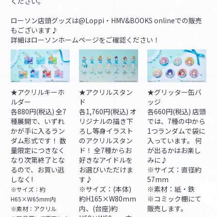
ください。
ローソン店頭グッズは@Loppi・HMV&BOOKS onlineでの販売
もございます♪
詳細はローソンホームページをご確認ください！
★アクリルキーホ
★アクリルスタン
★グリッター缶バ
ルダー
ド
ッジ
各880円(税込) 全7
各1,760円(税込) オ
各660円(税込) 店頭
種展開で、いずれ
リジナルの描き下
では、7種の中から
かが手に入るラン
ろし等身イラスト
1つランダムで袋に
ダム形式です！ 数
のアクリルスタン
入っています。 何
量限定につきなく
ド！ 全7種からお
が出るかはお楽し
なり次第終了とな
好きなアイドルを
みに♪
るので、お買い逃
お選びいただけま
※サイズ：直径約
しなく!
す♪
57mm
※サイズ：(本体)
※素材：紙・鉄
※サイズ：約
約H165×W80mm
※コミック棚にて
H65×W65mm内
内、(台座)約
販売します。
※素材：アクリル