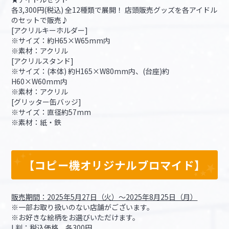
各3,300円(税込) 全12種類で展開！ 店頭販売グッズを各アイドル
のセットで販売♪
[アクリルキーホルダー]
※サイズ：約H65×W65mm内
※素材：アクリル
[アクリルスタンド]
※サイズ：(本体) 約H165×W80mm内、(台座)約
H60×W60mm内
※素材：アクリル
[グリッター缶バッジ]
※サイズ：直径約57mm
※素材：紙・鉄
【コピー機オリジナルブロマイド】
販売期間：2025年5月27日（火）～2025年8月25日（月）
※一部お取り扱いのない店舗がございます。
※お好きな絵柄をお選びいただけます。
L判：税込価格 各300円