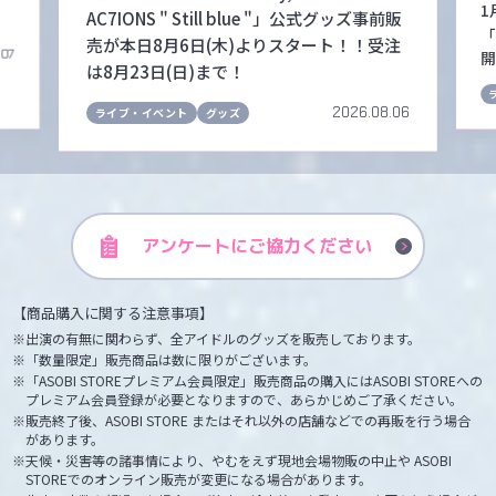
1
AC7IONS " Still blue "」公式グッズ事前販
「
売が本日8月6日(木)よりスタート！！受注
.07
開
は8月23日(日)まで！
2026.08.06
ライブ・イベント
グッズ
アンケートに
ご協力ください
【商品購入に関する注意事項】
出演の有無に関わらず、全アイドルのグッズを販売しております。
「数量限定」販売商品は数に限りがございます。
「ASOBI STOREプレミアム会員限定」販売商品の購入にはASOBI STOREへの
プレミアム会員登録が必要となりますので、あらかじめご了承ください。
販売終了後、ASOBI STORE またはそれ以外の店舗などでの再販を行う場合
があります。
天候・災害等の諸事情により、やむをえず現地会場物販の中止や ASOBI
STOREでのオンライン販売が変更になる場合があります。