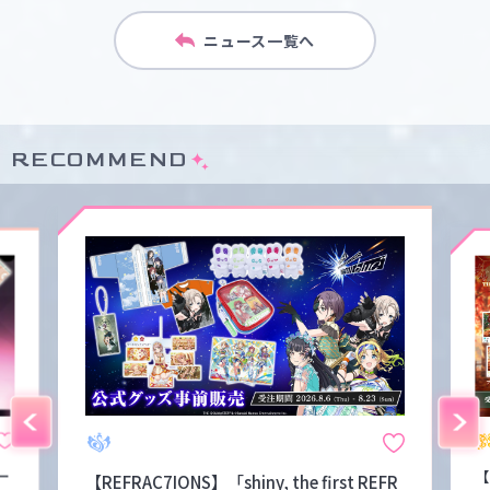
ニュース一覧へ
RECOMMEND
ー
【
【REFRAC7IONS】「shiny, the first REFR