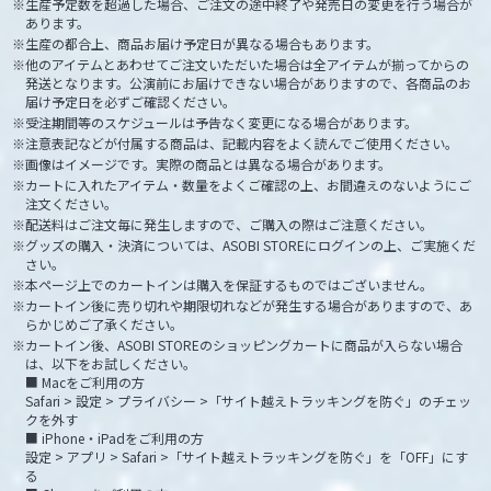
生産予定数を超過した場合、ご注文の途中終了や発売日の変更を行う場合が
あります。
生産の都合上、商品お届け予定日が異なる場合もあります。
他のアイテムとあわせてご注文いただいた場合は全アイテムが揃ってからの
発送となります。公演前にお届けできない場合がありますので、各商品のお
届け予定日を必ずご確認ください。
受注期間等のスケジュールは予告なく変更になる場合があります。
注意表記などが付属する商品は、記載内容をよく読んでご使用ください。
画像はイメージです。実際の商品とは異なる場合があります。
カートに入れたアイテム・数量をよくご確認の上、お間違えのないようにご
注文ください。
配送料はご注文毎に発生しますので、ご購入の際はご注意ください。
グッズの購入・決済については、ASOBI STOREにログインの上、ご実施くだ
さい。
本ページ上でのカートインは購入を保証するものではございません。
カートイン後に売り切れや期限切れなどが発生する場合がありますので、あ
らかじめご了承ください。
カートイン後、ASOBI STOREのショッピングカートに商品が入らない場合
は、以下をお試しください。
■ Macをご利用の方
Safari > 設定 > プライバシー >「サイト越えトラッキングを防ぐ」のチェッ
クを外す
■ iPhone・iPadをご利用の方
設定 > アプリ > Safari >「サイト越えトラッキングを防ぐ」を「OFF」にす
る