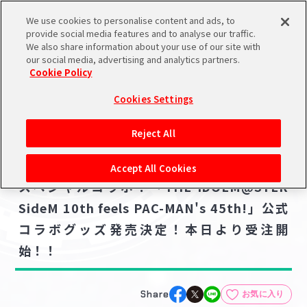
We use cookies to personalise content and ads, to
メニュー
スケジュール
検索
ログイン
provide social media features and to analyse our traffic.
We also share information about your use of our site with
our social media, advertising and analytics partners.
Cookie Policy
NEWS
バンダイナムコIDで
新規登録
ログイン
Cookies Settings
ニュース
アイドルマスター ポータルへの登録について
グッズ
Reject All
2025.03.12
シリアルコード・
【SideM】SideM10周年×パックマン45周年
マイデスク
Accept All Cookies
あいことば
スペシャルコラボ！「THE IDOLM@STER
活動履歴
SideM 10th feels PAC-MAN's 45th!」公式
Pレポ
閲覧履歴・購入履歴
コラボグッズ発売決定！本日より受注開
始！！
チェックイン
お気に入り
マイスケジュール
メモ
Share
お気に入り