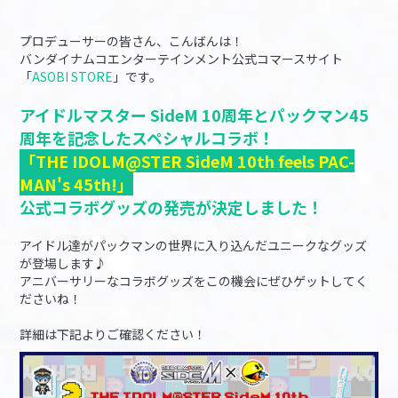
プロデューサーの皆さん、こんばんは！
マイデスク設定変更
バンダイナムコID Link設定
バンダイナムコエンターテインメント公式コマースサイト
「
ASOBI STORE
」です。
アイドルマスター SideM 10周年とパックマン45
周年を記念したスペシャルコラボ！
「THE IDOLM@STER SideM 10th feels PAC-
MAN's 45th!」
公式コラボグッズの発売が決定しました！
アイドル達がパックマンの世界に入り込んだユニークなグッズ
が登場します♪
アニバーサリーなコラボグッズをこの機会にぜひゲットしてく
ださいね！
詳細は下記よりご確認ください！