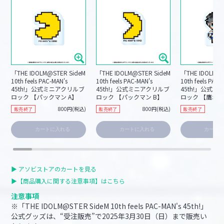
「THE IDOLM@STER SideM
「THE IDOLM@STER SideM
「THE IDOLM@S
10th feels PAC-MAN's
10th feels PAC-MAN's
10th feels PAC-
45th!」公式ミニアクリルブ
45th!」公式ミニアクリルブ
45th!」公式
ロック 【パックマン A】
ロック 【パックマン B】
ロック 【鷹城 
800円(税込)
800円(税込)
販売終了
販売終了
販売終了
カートに入れる
カートに入れる
カート
▶︎ アソビストアのカートを見る
▶︎【商品購入に関する注意事項】はこちら
注意事項
※「THE IDOLM@STER SideM 10th feels PAC-MAN's 45th!」
公式グッズは、“受注販売”で2025年3月30日（日）まで販売い