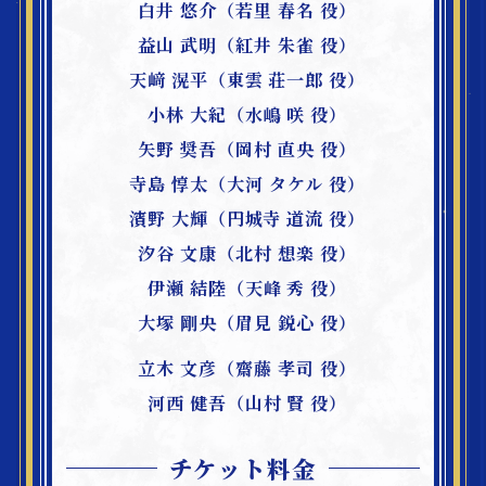
白井 悠介（若里 春名 役）
益山 武明（紅井 朱雀 役）
天﨑 滉平（東雲 荘一郎 役）
小林 大紀（水嶋 咲 役）
矢野 奨吾（岡村 直央 役）
寺島 惇太（大河 タケル 役）
濱野 大輝（円城寺 道流 役）
汐谷 文康（北村 想楽 役）
伊瀬 結陸（天峰 秀 役）
大塚 剛央（眉見 鋭心 役）
立木 文彦（齋藤 孝司 役）
河西 健吾（山村 賢 役）
チケット料金