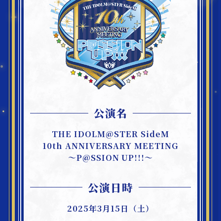
配信情報
GOODS
物販情報
公演名
Blu-ray
THE IDOLM@STER SideM
ブルーレイ情報
10th ANNIVERSARY MEETING
～P@SSION UP!!!～
ATTENTION
公演日時
ご注意事項
2025年3月15日（土）