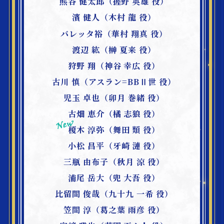
熊谷 健太郎（握野 英雄 役）
濱 健人（木村 龍 役）
バレッタ裕（華村 翔真 役）
渡辺 紘（榊 夏来 役）
狩野 翔（神谷 幸広 役）
古川 慎（アスラン=BBⅡ世 役）
児玉 卓也（卯月 巻緒 役）
古畑 恵介（橘 志狼 役）
榎木 淳弥（舞田 類 役）
小松 昌平（牙崎 漣 役）
三瓶 由布子（秋月 涼 役）
浦尾 岳大（兜 大吾 役）
比留間 俊哉（九十九 一希 役）
笠間 淳（葛之葉 雨彦 役）