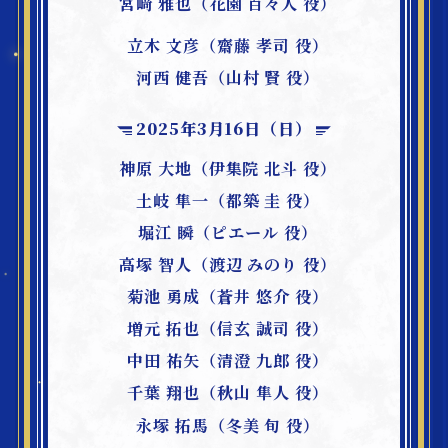
宮﨑 雅也（花園 百々人 役）
立木 文彦（齋藤 孝司 役）
河西 健吾（山村 賢 役）
2025年3月16日（日）
神原 大地（伊集院 北斗 役）
土岐 隼一（都築 圭 役）
堀江 瞬（ピエール 役）
高塚 智人（渡辺 みのり 役）
菊池 勇成（蒼井 悠介 役）
増元 拓也（信玄 誠司 役）
中田 祐矢（清澄 九郎 役）
千葉 翔也（秋山 隼人 役）
永塚 拓馬（冬美 旬 役）