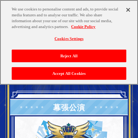
We use cookies to personalise content and ads, to provide social
media features and to analyse our traffic. We also share
information about your use of our site with our social media,
TOP
advertising and analytics partners.
Cookie Policy
INFORMATION
トップ
Cookies Settings
開催概要
Reject All
INFORMATION
EHIME
KUMAMOTO
OSAKA
開催概要
Accept All Cookies
MAKUHARI
YOKOHAMA
TICKET
幕張公演
チケット情報
STREAMING