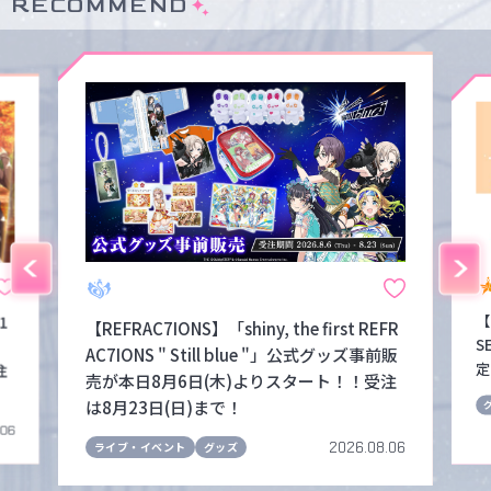
RECOMMEND
【
1
【REFRAC7IONS】「shiny, the first REFR
S
！
AC7IONS " Still blue "」公式グッズ事前販
定
注
売が本日8月6日(木)よりスタート！！受注
は8月23日(日)まで！
.06
2026.08.06
ライブ・イベント
グッズ