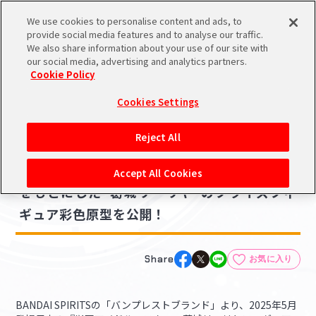
We use cookies to personalise content and ads, to
メニュー
スケジュール
検索
ログイン
provide social media features and to analyse our traffic.
We also share information about your use of our site with
our social media, advertising and analytics partners.
Cookie Policy
NEWS
バンダイナムコIDで
新規登録
ログイン
Cookies Settings
ニュース
アイドルマスター ポータルへの登録について
グッズ
Reject All
2025.01.14
シリアルコード・
【学マス】[一つ踏み出した先に]のイラスト
マイデスク
Accept All Cookies
あいことば
をもとにした"葛城リーリヤ"のプライズフィ
活動履歴
ギュア彩色原型を公開！
Pレポ
閲覧履歴・購入履歴
チェックイン
お気に入り
Share
お気に入り
マイスケジュール
メモ
BANDAI SPIRITSの「バンプレストブランド」より、2025年5月