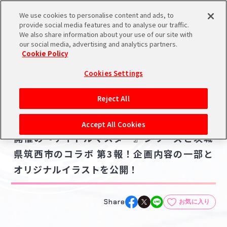
We use cookies to personalise content and ads, to
メニュー
スケジュール
検索
ログイン
provide social media features and to analyse our traffic.
We also share information about your use of our site with
our social media, advertising and analytics partners.
Cookie Policy
NEWS
バンダイナムコIDで
新規登録
ログイン
Cookies Settings
ニュース
アイドルマスター ポータルへの登録について
コラボ・キャンペーン
Reject All
2024.09.25
シリアルコード・
【アイドルマスターシリーズ】10月19日より
マイデスク
Accept All Cookies
あいことば
開催の『アイドルマスター』シリーズと茨城
活動履歴
県筑西市のコラボ 第3報！企画内容の一部と
Pレポ
閲覧履歴・購入履歴
オリジナルイラストを公開！
チェックイン
お気に入り
Share
お気に入り
マイスケジュール
メモ