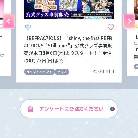
ー
【
【REFRAC7IONS】「shiny, the first REFR
1
AC7IONS " Still blue "」公式グッズ事前販
「
売が本日8月6日(木)よりスタート！！受注
.07
開
は8月23日(日)まで！
2026.08.06
ライブ・イベント
グッズ
アンケートに
ご協力ください