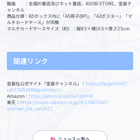
販路 ：全国の書店及びネット書店、ASOBI STORE、宝島チ
ャンネル
商品仕様：B5ボックス内に「A5冊子(8P)」「A3ポスター」「マ
ルチカードケース」が同梱
マルチカードケースサイズ（約）：縦8.5×横10.5×厚さ2.5cm
関連リンク
宝島社公式サイト「宝島チャンネル」：
https://tkj.jp/book/?
cd=TD053848&path=&s1
=
Amazon：
https://amzn.asia/d/0aTdrYmR
楽天：
https://books.rakuten.co.jp/rb/17887928/?
scid=we_lne_upc1571
ニュース一覧へ