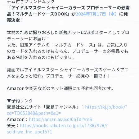
テム付きブランドムック
「アイドルマスター シャイニーカラーズ プロデューサーの必需
品！マルチカードケースBOOK」が
2024年7月17日（水）
に発
マイデスク設定変更
バンダイナムコID Link設定
売決定！
本誌のために撮りおろした新規カットはA3ポスターとしてプロ
デューサーにお届け！
また、限定アイテムの「マルチカードケース」は、お気に入り
のカードを入れるのはもちろん、プロデューサーの必需品でも
ある名刺を入れるのにもピッタリ。
誌面ではアイドルマスター シャイニーカラーズのゲーム＆アニ
メをまるっと紹介。プロデューサー必見の一冊です！
Amazonや楽天などのネット通販にて予約も可能です。
▼予約リンク
宝島社公式サイト「宝島チャンネル」：
https://tkj.jp/book/?
cd=TD053848&path=&s1
=
Amazon：
https://amzn.asia/d/0aTdrYmR
楽天：
https://books.rakuten.co.jp/rb/17887928/?
scid=we_lne_upc1571