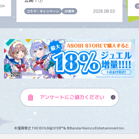
.04
2026.08.03
コラボ・キャンペーン
20周年
アンケートに
ご協力ください
©窪岡俊之 THE IDOLM@STER™& ©Bandai Namco Entertainment Inc.