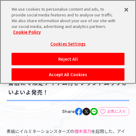
We use cookies to personalise content and ads, to
メニュー
スケジュール
検索
ログイン
provide social media features and to analyse our traffic.
We also share information about your use of our site with
our social media, advertising and analytics partners.
Cookie Policy
NEWS
バンダイナムコIDで
新規登録
ログイン
Cookies Settings
ニュース
アイドルマスター ポータルへの登録について
グッズ
ブック・コミック
Reject All
2024.07.12
シリアルコード・
【シャニマス】来週7月17日（水）、全国の
マイデスク
Accept All Cookies
あいことば
書店にて限定アイテム付きブランドムックが
活動履歴
いよいよ発売！
Pレポ
閲覧履歴・購入履歴
チェックイン
お気に入り
Share
お気に入り
マイスケジュール
メモ
表紙にイルミネーションスターズの
櫻木真乃
を起用した、アイ