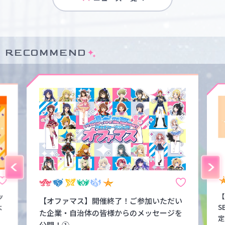
RECOMMEND
ッ
【
【オファマス】開催終了！ご参加いただい
よ
S
た企業・自治体の皆様からのメッセージを
定
公開！①