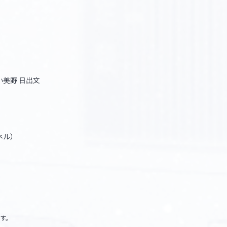
小美野 日出文
ンネル）
。
す。