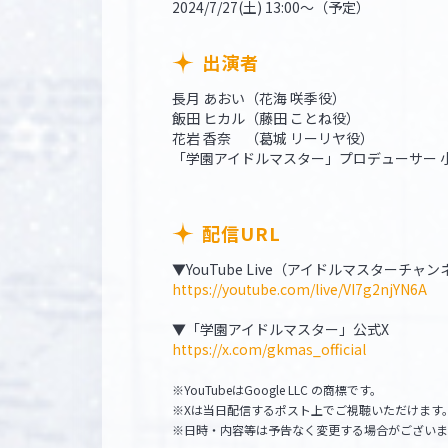
2024/7/27(土) 13:00～（予定）
出演者
長月 あおい（花海 咲季役）
飯田 ヒカル（藤田 ことね役）
花岩 香奈 （葛城 リーリヤ役）
「学園アイドルマスター」プロデューサー 
配信URL
▼YouTube Live（アイドルマスターチャ
https://youtube.com/live/VI7g2njYN6A
▼「学園アイドルマスター」公式X
https://x.com/gkmas_official
※YouTubeはGoogle LLC の商標です。
※Xは当日配信するポスト上でご視聴いただけます
※日時・内容等は予告なく変更する場合がございま