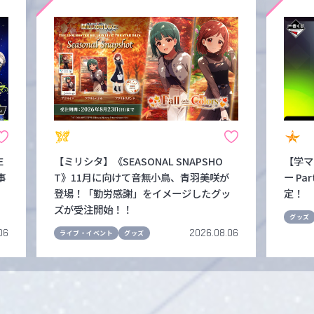
E
【ミリシタ】《SEASONAL SNAPSHO
【学マ
事
T》11月に向けて音無小鳥、青羽美咲が
ー Pa
登場！「勤労感謝」をイメージしたグッ
定！
ズが受注開始！！
グッズ
06
2026.08.06
ライブ・イベント
グッズ