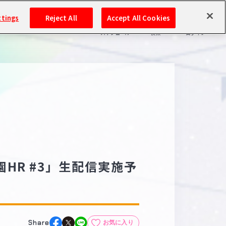
ttings
Reject All
Accept All Cookies
スケジュール
検索
ログイン
バンダイナムコIDで
新規登録
ログイン
アイドルマスター ポータルへの登録について
シリアルコード・
マイデスク
あいことば
活動履歴
Pレポ
園HR #3」生配信実施予
閲覧履歴・購入履歴
チェックイン
お気に入り
マイスケジュール
メモ
Share
お気に入り