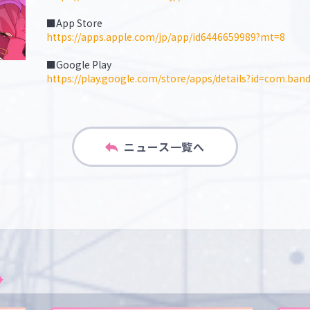
■App Store
https://apps.apple.com/jp/app/id6446659989?mt=8
■Google Play
https://play.google.com/store/apps/details?id=com.ba
ニュース一覧へ