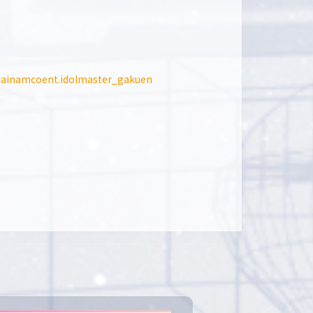
ndainamcoent.idolmaster_gakuen