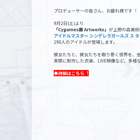
プロデューサーの皆さん、お疲れ様です︕
9⽉2⽇(⼟)より
「Cygames展 Artworks」
が上野の森美術
アイドルマスター シンデレラガールズ ス 
190⼈のアイドルが登場します。
彼⼥たちと、彼⼥たちを取り巻く世界を、
実際に制作した⾐装、LIVE映像など、多
◆詳細はこちら︕