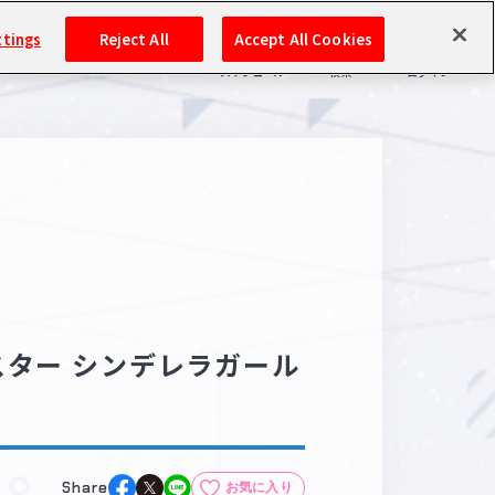
ttings
Reject All
Accept All Cookies
スケジュール
検索
ログイン
バンダイナムコIDで
新規登録
ログイン
アイドルマスター ポータルへの登録について
シリアルコード・
マイデスク
あいことば
活動履歴
Pレポ
マスター シンデレラガール
閲覧履歴・購入履歴
チェックイン
お気に入り
マイスケジュール
メモ
Share
お気に入り