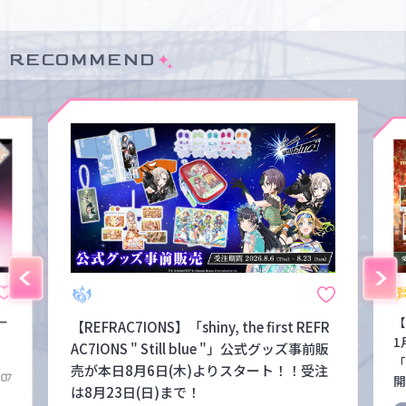
RECOMMEND
ー
【
【REFRAC7IONS】「shiny, the first REFR
1
AC7IONS " Still blue "」公式グッズ事前販
「
売が本日8月6日(木)よりスタート！！受注
.07
開
は8月23日(日)まで！