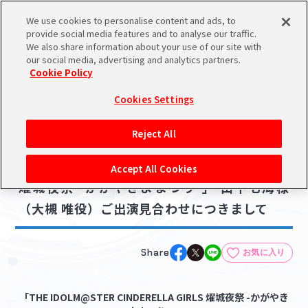
We use cookies to personalise content and ads, to
メニュー
スケジュール
検索
ログイン
provide social media features and to analyse our traffic.
We also share information about your use of our site with
our social media, advertising and analytics partners.
Cookie Policy
NEWS
バンダイナムコIDで
新規登録
ログイン
Cookies Settings
ニュース
アイドルマスター ポータルへの登録について
ライブ・イベント
Reject All
2023.06.05
シリアルコード・
「THE IDOLM@STER CINDERELLA GIRLS
マイデスク
Accept All Cookies
あいことば
燿城夜祭 -かがやきよまつり-」 山下七海様
活動履歴
（大槻 唯役）ご出演見合わせにつきまして
Pレポ
閲覧履歴・購入履歴
チェックイン
お気に入り
Share
お気に入り
マイスケジュール
メモ
「THE IDOLM@STER CINDERELLA GIRLS 燿城夜祭 -かがやき