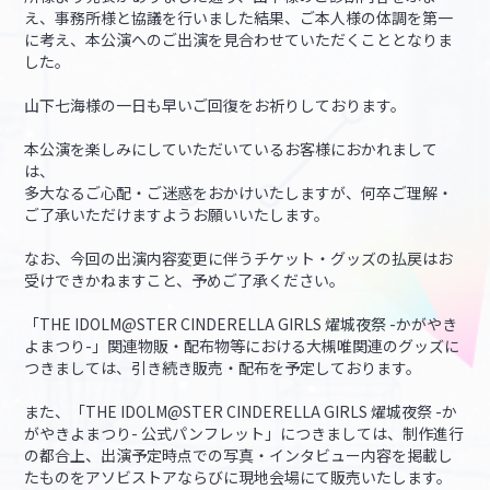
え、事務所様と協議を行いました結果、ご本人様の体調を第一
に考え、本公演へのご出演を見合わせていただくこととなりま
した。
山下七海様の一日も早いご回復をお祈りしております。
本公演を楽しみにしていただいているお客様におかれまして
は、
多大なるご心配・ご迷惑をおかけいたしますが、何卒ご理解・
ご了承いただけますようお願いいたします。
なお、今回の出演内容変更に伴うチケット・グッズの払戻はお
受けできかねますこと、予めご了承ください。
「THE IDOLM@STER CINDERELLA GIRLS 燿城夜祭 -かがやき
よまつり-」関連物販・配布物等における大槻唯関連のグッズに
つきましては、引き続き販売・配布を予定しております。
また、「THE IDOLM@STER CINDERELLA GIRLS 燿城夜祭 -か
がやきよまつり- 公式パンフレット」につきましては、制作進行
の都合上、出演予定時点での写真・インタビュー内容を掲載し
たものをアソビストアならびに現地会場にて販売いたします。