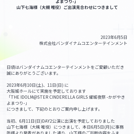
よまつり-」
山下七海様（大槻 唯役）ご出演見合わせにつきまして
マイデスク設定変更
バンダイナムコID Link設定
2023年6月5日
株式会社バンダイナムコエンターテインメント
日頃はバンダイナムコエンターテインメントをご愛顧いただき
誠にありがとうございます。
2023年6月10日(土)、11日(日) に
大阪城ホールにて実施を予定しております
「THE IDOLM@STER CINDERELLA GIRLS 燿城夜祭 -かがやき
よまつり-」
につきまして、下記のとおりご案内申し上げます。
当初、6月11日(日)DAY2公演に出演を予定しておりました
山下七海様（大槻 唯役）につきまして、本日6月5日(月)に事務
所様より発表がありました通り、山下様のご診断内容をふま