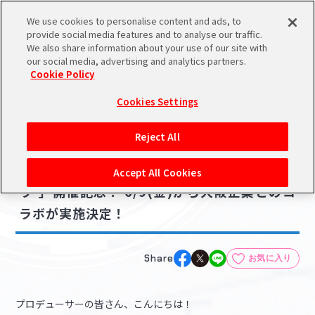
We use cookies to personalise content and ads, to
メニュー
スケジュール
検索
ログイン
provide social media features and to analyse our traffic.
We also share information about your use of our site with
our social media, advertising and analytics partners.
Cookie Policy
NEWS
バンダイナムコIDで
新規登録
ログイン
Cookies Settings
ニュース
アイドルマスター ポータルへの登録について
コラボ・キャンペーン
Reject All
2023.06.02
シリアルコード・
【シンデレラ】「燿城夜祭 -かがやきよまつ
マイデスク
Accept All Cookies
あいことば
り-」開催記念！ 6/9(金)から大阪企業とのコ
活動履歴
ラボが実施決定！
Pレポ
閲覧履歴・購入履歴
チェックイン
お気に入り
Share
お気に入り
マイスケジュール
メモ
プロデューサーの皆さん、こんにちは！