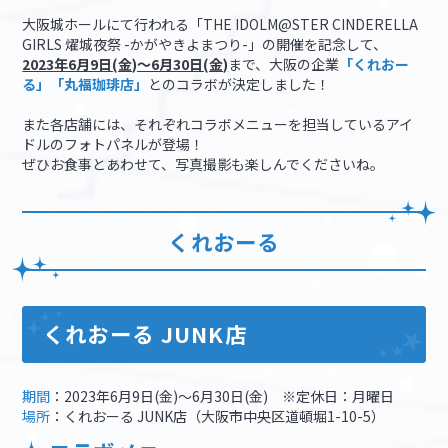
大阪城ホールにて行われる「THE IDOLM@STER CINDERELLA
GIRLS 燿城夜祭 -かがやきよまつり-」の開催を記念して、
マイデスク設定変更
バンダイナムコID Link設定
2023年6月9日(金)～6月30日(金)
まで、大阪の企業
「くれおー
る」「丸福珈琲店」
とのコラボが決定しました！
また各店舗には、それぞれコラボメニューを担当しているアイ
ドルのフォトパネルが登場！
ぜひお食事とあわせて、写真撮影も楽しんでくださいね。
くれおーる
くれおーる JUNK店
期間
：2023年6月9日(金)～6月30日(金) ※定休日：月曜日
場所
：くれおーる JUNK店（大阪市中央区道頓堀1-10-5）