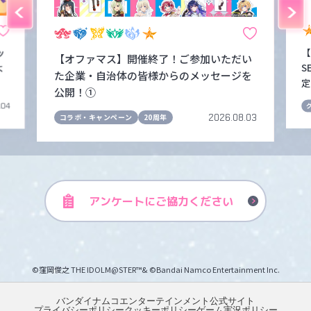
ッ
【
【オファマス】開催終了！ご参加いただい
よ
S
た企業・自治体の皆様からのメッセージを
定
公開！①
.04
2026.08.03
コラボ・キャンペーン
20周年
アンケートに
ご協力ください
©窪岡俊之 THE IDOLM@STER™& ©Bandai Namco Entertainment Inc.
バンダイナムコエンターテインメント公式サイト
プライバシーポリシー
クッキーポリシー
ゲーム実況ポリシー