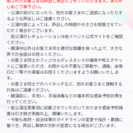
用されたお客さまは声出し禁止とさせていただきます。あらか
じめご了承下さい。
・公演の妨げになったり、他のお客さまのご迷惑になったりす
るような声出しはご遠慮ください。
・公演内容によっては、声出しの時間や大きさを制限させてい
ただく場合がございます。
各公演のレギュレーションは各イベント公式サイトをご確認
ください。
・開演中以外はお客さま同士適切な距離を保った上で、大きな
声での会話はお控えください。
・お客さま同士のフィジカルディスタンスの確保や咳エチケッ
トにご留意いただき、お席からの不要なご移動や、通路、会場
ロビー等での滞留はお控えくださいますようお願いいたしま
す。
・お客さま同士でのハイタッチなど、他のお客さまと接触する
行為はご遠慮ください。
・開演前に、手洗い、手指消毒などの基本的な感染予防対策を
行ってください。
・各公演注意事項に記載させていただいております感染予防措
置は引き続き実施の上、開催いたします。
・今後も政府・自治体等のガイドラインの変更や指示・要請に
基づき、声出し解禁の方針が変更になる場合がございます。