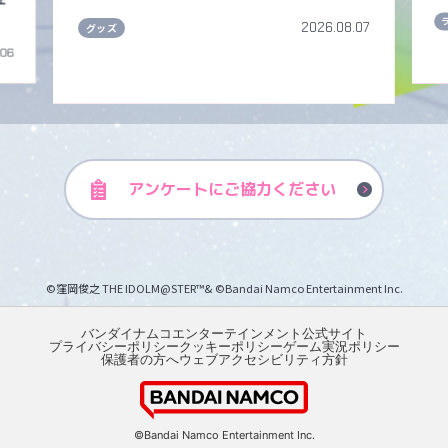
2026.08.07
グッズ
.06
アンケートに
ご協力ください
©窪岡俊之 THE IDOLM@STER™& ©Bandai Namco Entertainment Inc.
バンダイナムコエンターテインメント公式サイト
プライバシーポリシー
クッキーポリシー
ゲーム実況ポリシー
保護者の方へ
ウェブアクセシビリティ方針
©Bandai Namco Entertainment Inc.