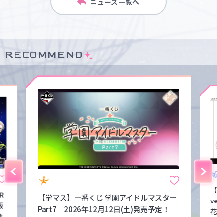
ニュース一覧へ
RECOMMEND
【
FR
【学マス】一番くじ 学園アイドルマスター
v
販
Part7 2026年12月12日(土)発売予定！
花
注