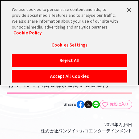
We use cookies to personalise content and ads, to
メニュー
スケジュール
検索
ログイン
provide social media features and to analyse our traffic.
We also share information about your use of our site with
our social media, advertising and analytics partners.
Cookie Policy
NEWS
バンダイナムコIDで
新規登録
ログイン
Cookies Settings
ニュース
アイドルマスター ポータルへの登録について
ライブ・イベント
Reject All
2023.02.06
シリアルコード・
バンダイナムコエンターテインメント主催興
マイデスク
Accept All Cookies
あいことば
行イベント声出し解禁に関するご案内
活動履歴
Pレポ
閲覧履歴・購入履歴
Share
お気に入り
チェックイン
お気に入り
2023年2月6日
株式会社バンダイナムコエンターテインメント
マイスケジュール
メモ