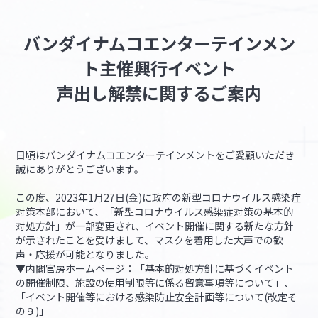
マイデスク設定変更
バンダイナムコID Link設定
バンダイナムコエンターテインメン
ト主催興行イベント
声出し解禁に関するご案内
日頃はバンダイナムコエンターテインメントをご愛顧いただき
誠にありがとうございます。
この度、2023年1月27日(金)に政府の新型コロナウイルス感染症
対策本部において、「新型コロナウイルス感染症対策の基本的
対処方針」が一部変更され、イベント開催に関する新たな方針
が示されたことを受けまして、マスクを着用した大声での歓
声・応援が可能となりました。
▼内閣官房ホームページ：「基本的対処方針に基づくイベント
の開催制限、施設の使用制限等に係る留意事項等について」、
「イベント開催等における感染防止安全計画等について(改定そ
の９)」