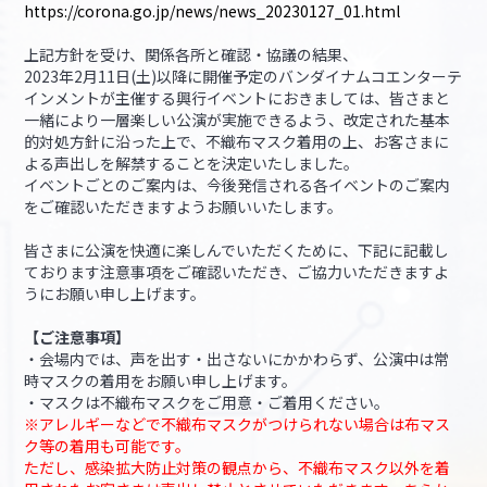
https://corona.go.jp/news/news_20230127_01.html
上記方針を受け、関係各所と確認・協議の結果、
2023年2月11日(土)以降に開催予定のバンダイナムコエンターテ
インメントが主催する興行イベントにおきましては、皆さまと
一緒により一層楽しい公演が実施できるよう、改定された基本
的対処方針に沿った上で、不織布マスク着用の上、お客さまに
よる声出しを解禁することを決定いたしました。
イベントごとのご案内は、今後発信される各イベントのご案内
をご確認いただきますようお願いいたします。
皆さまに公演を快適に楽しんでいただくために、下記に記載し
ております注意事項をご確認いただき、ご協力いただきますよ
うにお願い申し上げます。
【ご注意事項】
・会場内では、声を出す・出さないにかかわらず、公演中は常
時マスクの着用をお願い申し上げます。
・マスクは不織布マスクをご用意・ご着用ください。
※アレルギーなどで不織布マスクがつけられない場合は布マス
ク等の着用も可能です。
ただし、感染拡大防止対策の観点から、不織布マスク以外を着