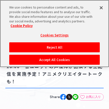
We use cookies to personalise content and ads, to
メニュー
スケジュール
検索
ログイン
provide social media features and to analyse our traffic.
We also share information about your use of our site with
our social media, advertising and analytics partners.
Cookie Policy
NEWS
バンダイナムコIDで
新規登録
ログイン
Cookies Settings
ニュース
アイドルマスター ポータルへの登録について
ゲーム
Reject All
2023.03.13
シリアルコード・
【3/19追記】【シャニマス】3月20日(月)
マイデスク
Accept All Cookies
あいことば
18:00～各ユニットの声優陣が出演する生配
活動履歴
信を実施予定！アニメクリエイタートーク
Pレポ
閲覧履歴・購入履歴
も！
チェックイン
お気に入り
Share
お気に入り
マイスケジュール
メモ