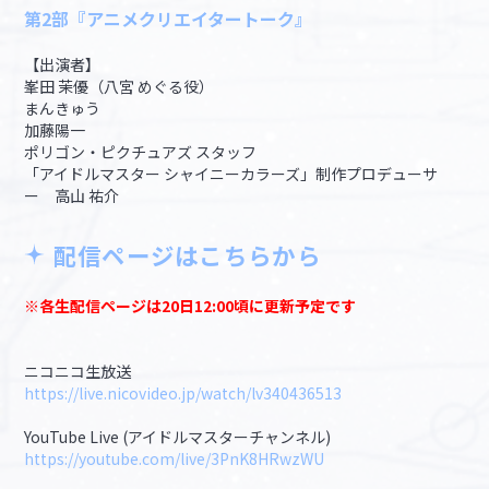
第2部『アニメクリエイタートーク』
【出演者】
峯田 茉優（八宮 めぐる役）
まんきゅう
加藤陽一
ポリゴン・ピクチュアズ スタッフ
「アイドルマスター シャイニーカラーズ」制作プロデューサ
ー 高山 祐介
配信ページはこちらから
※各生配信ページは20日12:00頃に更新予定です
ニコニコ生放送
https://live.nicovideo.jp/watch/lv340436513
YouTube Live (アイドルマスターチャンネル)
https://youtube.com/live/3PnK8HRwzWU