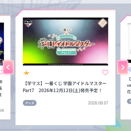
【
FR
【学マス】一番くじ 学園アイドルマスター
v
販
Part7 2026年12月12日(土)発売予定！
花
注
2026.08.07
グッズ
.06