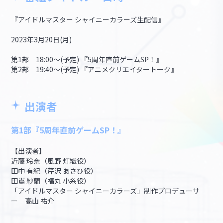
『アイドルマスター シャイニーカラーズ生配信』
2023年3月20日(月)
第1部 18:00～(予定) 『5周年直前ゲームSP！』
第2部 19:40～(予定) 『アニメクリエイタートーク』
出演者
第1部『5周年直前ゲームSP！』
【出演者】
近藤 玲奈（風野 灯織役）
田中 有紀（芹沢 あさひ役）
田嶌 紗蘭（福丸 小糸役）
「アイドルマスター シャイニーカラーズ」制作プロデューサ
ー 高山 祐介