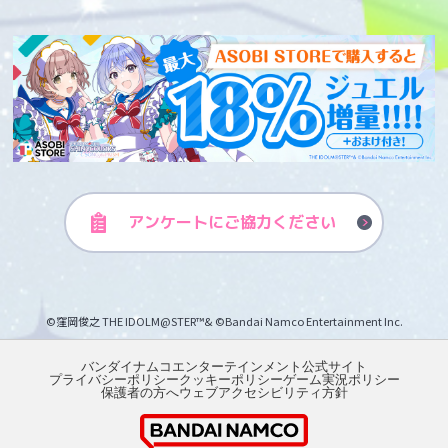
アンケートに
ご協力ください
©窪岡俊之 THE IDOLM@STER™& ©Bandai Namco Entertainment Inc.
バンダイナムコエンターテインメント公式サイト
プライバシーポリシー
クッキーポリシー
ゲーム実況ポリシー
保護者の方へ
ウェブアクセシビリティ方針