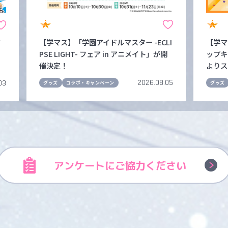
【学マス】「学園アイドルマスター -ECLI
【学マ
だ
PSE LIGHT- フェア in アニメイト」が開
ップキ
ー
催決定！
よりス
2026.08.05
03
グッズ
コラボ・キャンペーン
グッズ
アンケートに
ご協力ください