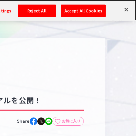
ttings
Reject All
Accept All Cookies
スケジュール
検索
ログイン
バンダイナムコIDで
新規登録
ログイン
アイドルマスター ポータルへの登録について
シリアルコード・
マイデスク
あいことば
活動履歴
Pレポ
アルを公開！
閲覧履歴・購入履歴
チェックイン
お気に入り
Share
お気に入り
マイスケジュール
メモ