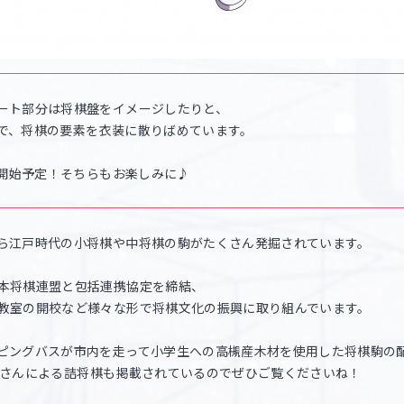
ート部分は将棋盤をイメージしたりと、
で、将棋の要素を衣装に散りばめています。
売開始予定！そちらもお楽しみに♪
ら江戸時代の小将棋や中将棋の駒がたくさん発掘されています。
本将棋連盟と包括連携協定を締結、
教室の開校など様々な形で将棋文化の振興に取り組んでいます。
ピングバスが市内を走って小学生への高槻産木材を使用した将棋駒の
、棋士さんによる詰将棋も掲載されているのでぜひご覧くださいね！