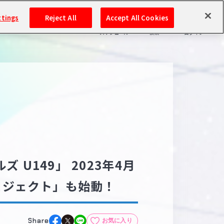
ttings
Reject All
Accept All Cookies
スケジュール
検索
ログイン
バンダイナムコIDで
新規登録
ログイン
アイドルマスター ポータルへの登録について
シリアルコード・
マイデスク
あいことば
活動履歴
Pレポ
U149」 2023年4月
閲覧履歴・購入履歴
プロジェクト」も始動！
チェックイン
お気に入り
マイスケジュール
メモ
Share
お気に入り