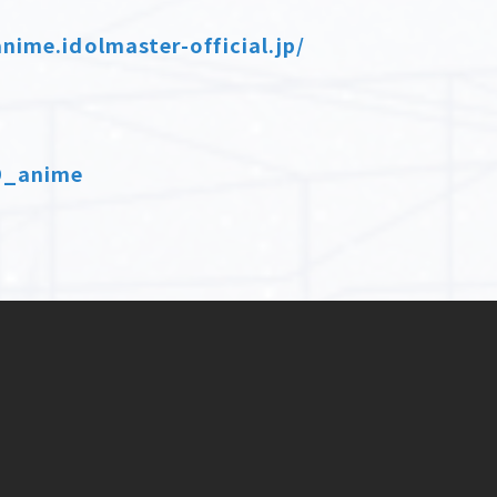
nime.idolmaster-official.jp/
49_anime