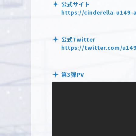
公式サイト
https://cinderella-u149-a
公式Twitter
https://twitter.com/u1
第3弾PV