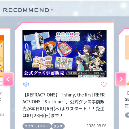
RECOMMEND
ッ
【
【REFRAC7IONS】「shiny, the first REFR
よ
S
AC7IONS " Still blue "」公式グッズ事前販
定
売が本日8月6日(木)よりスタート！！受注
は8月23日(日)まで！
.04
2026.08.06
ライブ・イベント
グッズ