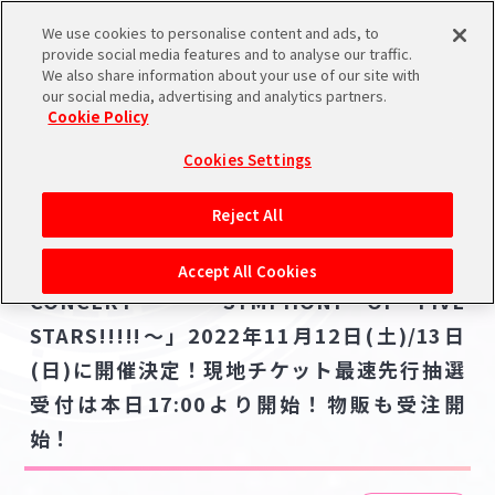
We use cookies to personalise content and ads, to
メニュー
スケジュール
検索
ログイン
provide social media features and to analyse our traffic.
We also share information about your use of our site with
our social media, advertising and analytics partners.
Cookie Policy
NEWS
バンダイナムコIDで
新規登録
ログイン
Cookies Settings
ニュース
アイドルマスター ポータルへの登録について
ライブ・イベント
Reject All
2022.09.14
シリアルコード・
「THE IDOLM@STER ORCHESTRA
マイデスク
Accept All Cookies
あいことば
CONCERT ～SYMPHONY OF FIVE
活動履歴
STARS!!!!!～」2022年11月12日(土)/13日
Pレポ
閲覧履歴・購入履歴
(日)に開催決定！現地チケット最速先行抽選
受付は本日17:00より開始！物販も受注開
チェックイン
お気に入り
始！
マイスケジュール
メモ