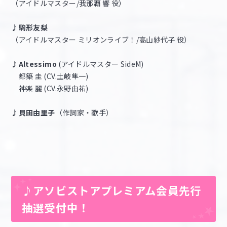
（アイドルマスター/我那覇 響 役）
♪駒形友梨
（アイドルマスター ミリオンライブ！/高山紗代子 役）
♪Altessimo
(アイドルマスター SideM)
都築 圭 (CV.土岐隼一)
神楽 麗 (CV.永野由祐)
♪貝田由里子
（作詞家・歌手）
♪アソビストアプレミアム会員先行
抽選受付中！