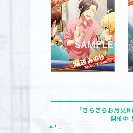
｢きらきらお月見Nig
開催中