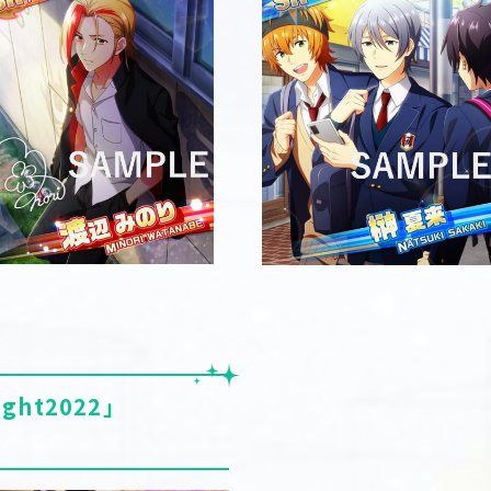
ht2022」
！