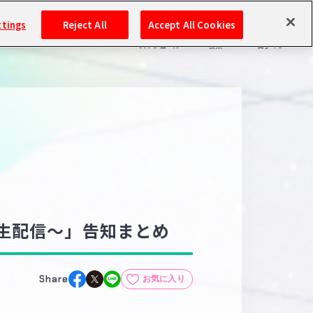
ttings
Reject All
Accept All Cookies
スケジュール
検索
ログイン
バンダイナムコIDで
新規登録
ログイン
アイドルマスター ポータルへの登録について
シリアルコード・
マイデスク
あいことば
活動履歴
Pレポ
前生配信～」告知まとめ
閲覧履歴・購入履歴
チェックイン
お気に入り
Share
お気に入り
マイスケジュール
メモ