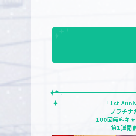
「1st Anni
プラチナ
100回無料キ
第1弾開