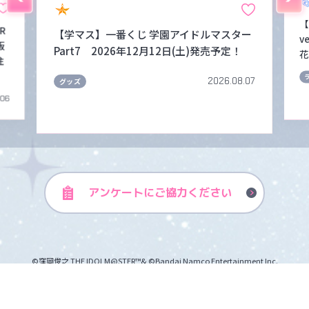
【
FR
【学マス】一番くじ 学園アイドルマスター
v
販
Part7 2026年12月12日(土)発売予定！
花
注
2026.08.07
グッズ
.06
アンケートに
ご協力ください
©窪岡俊之 THE IDOLM@STER™& ©Bandai Namco Entertainment Inc.
バンダイナムコエンターテインメント公式サイト
プライバシーポリシー
クッキーポリシー
ゲーム実況ポリシー