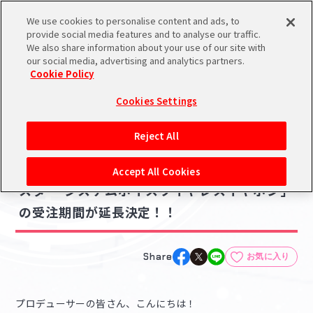
We use cookies to personalise content and ads, to
メニュー
スケジュール
検索
ログイン
provide social media features and to analyse our traffic.
We also share information about your use of our site with
our social media, advertising and analytics partners.
Cookie Policy
NEWS
バンダイナムコIDで
新規登録
ログイン
Cookies Settings
ニュース
アイドルマスター ポータルへの登録について
グッズ
Reject All
2022.08.31
シリアルコード・
【765】オンキヨーより発売の「アイドルマ
マイデスク
Accept All Cookies
あいことば
スター システムボイスワイヤレスイヤホン」
活動履歴
の受注期間が延長決定！！
Pレポ
閲覧履歴・購入履歴
チェックイン
お気に入り
Share
お気に入り
マイスケジュール
メモ
プロデューサーの皆さん、こんにちは！