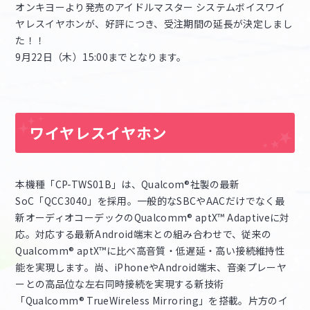
オンキヨーより発売のアイドルマスター システムボイスワイ
ヤレスイヤホンが、好評につき、受注期間の延長が決定しまし
マイデスク設定変更
バンダイナムコID Link設定
た！！
9月22日（木）15:00までとなります。
ワイヤレスイヤホン
本機種「CP-TWS01B」は、Qualcom®社製の最新
SoC「QCC3040」を採用。一般的なSBCやAACだけでなく最
新オーディオコーデックのQualcomm® aptX™ Adaptiveに対
応。対応する最新Android端末との組み合わせで、従来の
Qualcomm® aptX™に比べ高音質・低遅延・高い接続維持性
能を実現します。尚、iPhoneやAndroid端末、音楽プレーヤ
ーとの高品位な左右同時接続を実現する新技術
「Qualcomm® TrueWireless Mirroring」を搭載。片方のイ