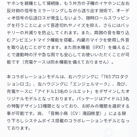
ヤホンを親機として接続後、もう片方の子機のイヤホンに左右
反対側の信号をミラーリングしながら送り出す技術で、オーデ
ィオ信号の伝送ロスが発生しないよう、随時ロールスワッピン
グを行うことによって音途切れやノイズを抑え、さらにはバッ
テリーの片減りを防止してくれます。また、周囲の音を取り込
むアンビエントマイク機能を搭載。内蔵のマイクを使用し外音
を取り込むことができます。また防水機能（IPX7）を備えるこ
とで運動時の汗や急な雨でも安心してお使いいただくことが可
能です（充電ケースは防水機能を備えておりません）。
本コラボレーションモデルは、右ハウジングに「765プロダク
ションロゴ」、左ハウジングに「エンジェルマーク」、及び、
充電ケースに「アイドル13名のシルエット」をデザインしたオ
リジナルモデルとなっております。パッケージはアイドル13名
の特製デザイン13種類となっており、お好みの種類を選択する
事が可能です。尚、「音無小鳥（CV：滝田樹里）」による録
り下ろしシステムボイス搭載のコラボレーションモデルとなっ
ております。