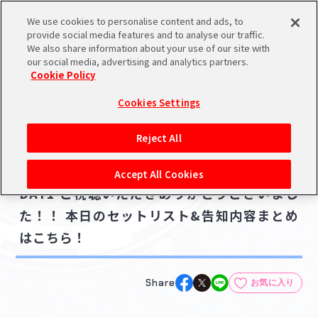
We use cookies to personalise content and ads, to
メニュー
スケジュール
検索
ログイン
provide social media features and to analyse our traffic.
We also share information about your use of our site with
our social media, advertising and analytics partners.
Cookie Policy
NEWS
バンダイナムコIDで
新規登録
ログイン
Cookies Settings
ニュース
アイドルマスター ポータルへの登録について
ライブ・イベント
Reject All
2022.08.13
シリアルコード・
【シャニマス対バンライブ セツナビート】
マイデスク
Accept All Cookies
あいことば
DAY1 ご視聴いただきありがとうございまし
活動履歴
た！！ 本日のセットリスト&告知内容まとめ
Pレポ
閲覧履歴・購入履歴
はこちら！
チェックイン
お気に入り
Share
お気に入り
マイスケジュール
メモ