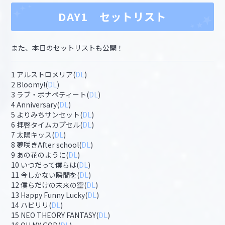
DAY1 セットリスト
また、本日のセットリストも公開！
1 アルストロメリア(
DL
)
2 Bloomy!(
DL
)
3 ラブ・ボナペティート(
DL
)
4 Anniversary(
DL
)
5 よりみちサンセット(
DL
)
6 拝啓タイムカプセル(
DL
)
7 太陽キッス(
DL
)
8 夢咲きAfter school(
DL
)
9 あの花のように(
DL
)
10 いつだって僕らは(
DL
)
11 今しかない瞬間を(
DL
)
12 僕らだけの未来の空(
DL
)
13 Happy Funny Lucky(
DL
)
14 ハピリリ(
DL
)
15 NEO THEORY FANTASY(
DL
)