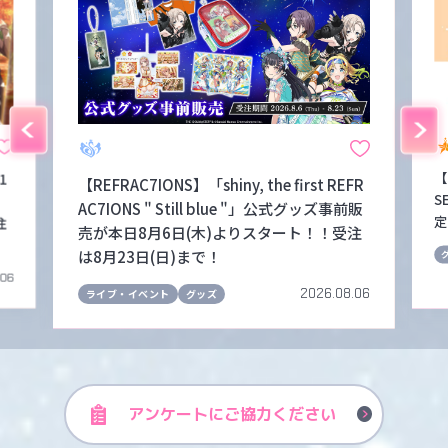
【
1
【REFRAC7IONS】「shiny, the first REFR
S
！
AC7IONS " Still blue "」公式グッズ事前販
定
注
売が本日8月6日(木)よりスタート！！受注
は8月23日(日)まで！
.06
2026.08.06
ライブ・イベント
グッズ
アンケートに
ご協力ください