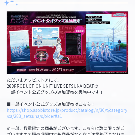
ただいまアソビストアにて、
283PRODUCTION UNIT LIVE SETSUNA BEATの
一部イベント公式グッズの追加販売を実施中です！
■一部イベント公式グッズ追加販売はこちら！
https://shop.asobistore.jp/product/catalog/n/30/t/category
/ca/283_setsuna/s/older#a1
※一部、数量限定の商品がございます。こちらは数に限りがご
ざいますので販売期間中でも商品がなくなり次第終了となりま