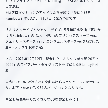
ミリオンライブ！「MILLION THE@TER SEASON」シリーズ
の第5弾、
765プロダクションのアイドルたちが歌う「夢にかける
Rainbow」のCDが、7月27日に発売予定です。
「ミリオンライブ！シアターデイズ」5周年記念楽曲「夢にか
けるRainbow」のほか、同楽曲のプリンセススターズ ver.、
フェアリースターズ ver.、エンジェルスターズverを収録した
全4トラックを収録予定。
さらに2021年12月12日に開催した「ミリシタ感謝祭 2021～
2022」のライブパートダイジェストを収録したBlu-rayも付
属。
※今回のCDに収録される楽曲は制作スケジュールの都合によ
り、木下ひなたを除く51人バージョンとなります。
音楽も映像も盛りだくさんなCDをお楽しみに！