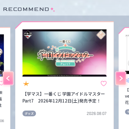
RECOMMEND
【
FR
【学マス】一番くじ 学園アイドルマスター
v
販
Part7 2026年12月12日(土)発売予定！
花
注
2026.08.07
グッズ
.06