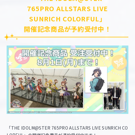
765PRO ALLSTARS LIVE
SUNRICH COLORFUL」
開催記念商品が予約受付中！
「THE IDOLM@STER 765PRO ALLSTARS LIVE SUNRICH CO