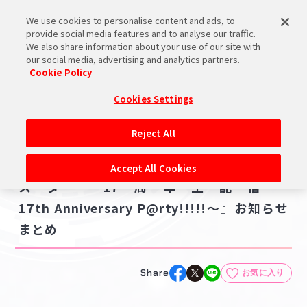
We use cookies to personalise content and ads, to
メニュー
スケジュール
検索
ログイン
provide social media features and to analyse our traffic.
We also share information about your use of our site with
our social media, advertising and analytics partners.
Cookie Policy
NEWS
バンダイナムコIDで
新規登録
ログイン
Cookies Settings
ニュース
アイドルマスター ポータルへの登録について
ライブ・イベント
ゲーム
グッズ
その他
Reject All
2022.07.26
シリアルコード・
【765】【ミリオンライブ！】『アイドルマ
マイデスク
Accept All Cookies
あいことば
スター17周年生配信～
活動履歴
17th Anniversary P@rty!!!!!～』お知らせ
Pレポ
閲覧履歴・購入履歴
まとめ
チェックイン
お気に入り
Share
お気に入り
マイスケジュール
メモ