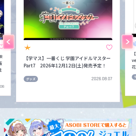
【
FR
【学マス】一番くじ 学園アイドルマスター
v
販
Part7 2026年12月12日(土)発売予定！
花
注
2026.08.07
グッズ
.06