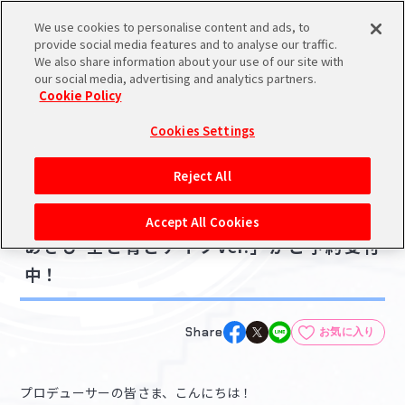
We use cookies to personalise content and ads, to
メニュー
スケジュール
検索
ログイン
provide social media features and to analyse our traffic.
We also share information about your use of our site with
our social media, advertising and analytics partners.
Cookie Policy
NEWS
バンダイナムコIDで
新規登録
ログイン
Cookies Settings
ニュース
アイドルマスター ポータルへの登録について
グッズ
Reject All
2022.07.26
シリアルコード・
【シャニマス】1/7スケールフィギュア「芹沢
マイデスク
Accept All Cookies
あいことば
あさひ 空と青とアイツVer.」がご予約受付
活動履歴
中！
Pレポ
閲覧履歴・購入履歴
チェックイン
お気に入り
Share
お気に入り
マイスケジュール
メモ
プロデューサーの皆さま、こんにちは！