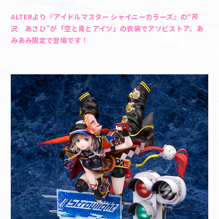
ALTERより『アイドルマスター シャイニーカラーズ』の“芹
マイデスク設定変更
バンダイナムコID Link設定
沢 あさひ”が「空と青とアイツ」の衣装でアソビストア、あ
みあみ限定で登場です！