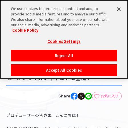
We use cookies to personalise content and ads, to
メニュー
スケジュール
検索
ログイン
provide social media features and to analyse our traffic.
We also share information about your use of our site with
our social media, advertising and analytics partners.
Cookie Policy
NEWS
バンダイナムコIDで
新規登録
ログイン
Cookies Settings
ニュース
アイドルマスター ポータルへの登録について
グッズ
Reject All
2022.04.20
シリアルコード・
【シャニマス】 [空と青とアイツ]の”芹沢あさ
マイデスク
Accept All Cookies
あいことば
ひ”がプライズフィギュアに登場！
活動履歴
Pレポ
閲覧履歴・購入履歴
Share
お気に入り
チェックイン
お気に入り
プロデューサーの皆さま、こんにちは！
マイスケジュール
メモ