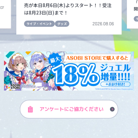
「
売が本日8月6日(木)よりスタート！！受注
.07
開
は8月23日(日)まで！
2026.08.06
ライブ・イベント
グッズ
アンケートに
ご協力ください