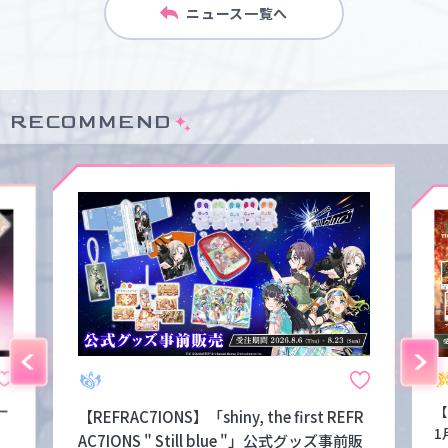
ニュース一覧へ
RECOMMEND
ー
【
【REFRAC7IONS】「shiny, the first REFR
1
AC7IONS " Still blue "」公式グッズ事前販