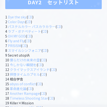
DAY2 セットリスト
1
Dye the sky.
(
CD
)
2
Color Days
(
CD
)
3
パステルカラー パスカラカラー
(
CD
)
4
ラブ・ボナペティート
(
CD
)
5
OH MY GOD
(
CD
)
6
Fly and Fly
(
CD
)
7
PRISISM
(
CD
)
8
スマイルシンフォニア
(
CD
)
9 Secret utopIA
10
僕らだけの未来の空
(
CD
)
11
今しかない瞬間を
(
CD
)
12
クライマックスアイランド
(
CD
)
13
拝啓タイムカプセル
(
CD
)
14 相合学舎
15
abyss of conflict
(
CD
)
16
革命進化論
(
CD
)
17
Another Rampage
(
CD
)
18
Timeless Shooting Star
(
CD
)
19 Killer×Mission