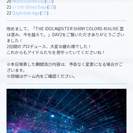
20
Multicolored Sky
(
CD
)
21
いつか Shiny Days
(
CD
)
22
Daybreak Age
(
CD
)
改めまして、「THE IDOLM@STER SHINY COLORS 4thLIVE 空
は澄み、今を越えて。」DAY2をご覧いただきありがとうござい
ました！
2日間のプロデュース、大変お疲れ様でした！
これからもアイドルたちを見守っていてくださいね！
※本日発表した期間及び内容は、予告なく変更になる場合がご
ざいます。
※詳細はゲーム内をご確認ください。