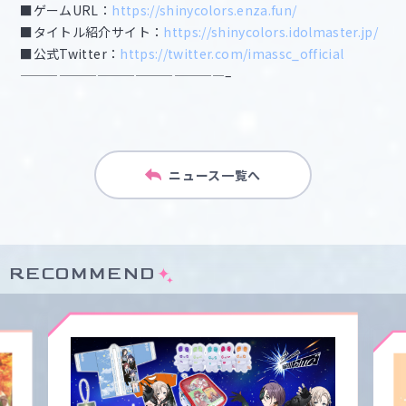
■ゲームURL：
https://shinycolors.enza.fun/
■タイトル紹介サイト：
https://shinycolors.idolmaster.jp/
■公式Twitter：
https://twitter.com/imassc_official
————————————————–
ニュース一覧へ
RECOMMEND