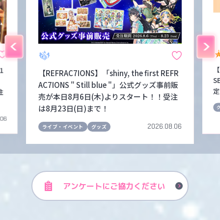
【
1
【REFRAC7IONS】「shiny, the first REFR
S
！
AC7IONS " Still blue "」公式グッズ事前販
定
注
売が本日8月6日(木)よりスタート！！受注
は8月23日(日)まで！
.06
2026.08.06
ライブ・イベント
グッズ
アンケートに
ご協力ください