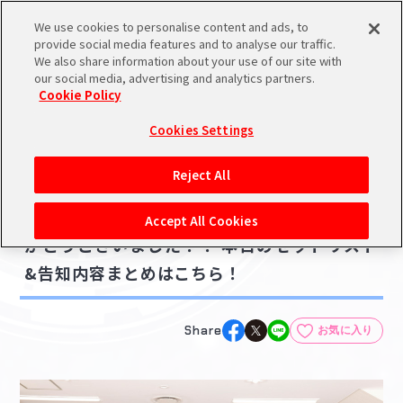
We use cookies to personalise content and ads, to
メニュー
スケジュール
検索
ログイン
provide social media features and to analyse our traffic.
We also share information about your use of our site with
our social media, advertising and analytics partners.
Cookie Policy
NEWS
バンダイナムコIDで
新規登録
ログイン
Cookies Settings
ニュース
アイドルマスター ポータルへの登録について
ライブ・イベント
Reject All
2022.04.24
シリアルコード・
【シャニマス4th】DAY2ご視聴いただきあり
マイデスク
Accept All Cookies
あいことば
がとうございました！！ 本日のセットリスト
活動履歴
&告知内容まとめはこちら！
Pレポ
閲覧履歴・購入履歴
チェックイン
お気に入り
Share
お気に入り
マイスケジュール
メモ