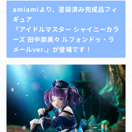
amiamiより、塗装済み完成品フィ
マイデスク設定変更
バンダイナムコID Link設定
ギュア
「アイドルマスター シャイニーカラ
ーズ 田中摩美々 ルフォンドゥ・ラ
メールver.」が登場です！