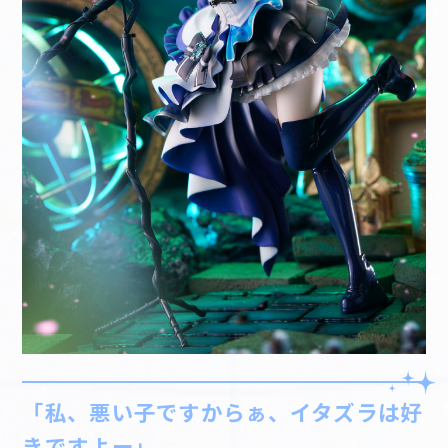
「私、悪い子ですからぁ、イタズラは好
きですよー」