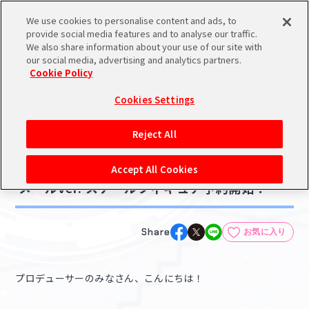
We use cookies to personalise content and ads, to
メニュー
スケジュール
検索
ログイン
provide social media features and to analyse our traffic.
We also share information about your use of our site with
our social media, advertising and analytics partners.
Cookie Policy
NEWS
バンダイナムコIDで
新規登録
ログイン
Cookies Settings
ニュース
アイドルマスター ポータルへの登録について
グッズ
Reject All
2022.03.25
シリアルコード・
【シャニマス】田中摩美々 ルフォンドゥ・ラ
マイデスク
Accept All Cookies
あいことば
メールver. スケールフィギュア予約開始！
活動履歴
Pレポ
閲覧履歴・購入履歴
Share
お気に入り
チェックイン
お気に入り
プロデューサーのみなさん、こんにちは！
マイスケジュール
メモ