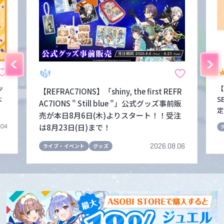
ッ
【
【REFRAC7IONS】「shiny, the first REFR
よ
S
AC7IONS " Still blue "」公式グッズ事前販
定
売が本日8月6日(木)よりスタート！！受注
は8月23日(日)まで！
.04
2026.08.06
ライブ・イベント
グッズ