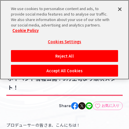
We use cookies to personalise content and ads, to
メニュー
スケジュール
検索
ログイン
provide social media features and to analyse our traffic.
We also share information about your use of our site with
our social media, advertising and analytics partners.
Cookie Policy
NEWS
バンダイナムコIDで
新規登録
ログイン
Cookies Settings
ニュース
アイドルマスター ポータルへの登録について
その他
Reject All
2022.03.09
シリアルコード・
【765】「高槻やよい」×「やよい軒」コラ
マイデスク
Accept All Cookies
あいことば
ボイベント情報公開！3月上旬より順次スター
活動履歴
ト！
Pレポ
閲覧履歴・購入履歴
チェックイン
お気に入り
Share
お気に入り
マイスケジュール
メモ
プロデューサーの皆さま、こんにちは！