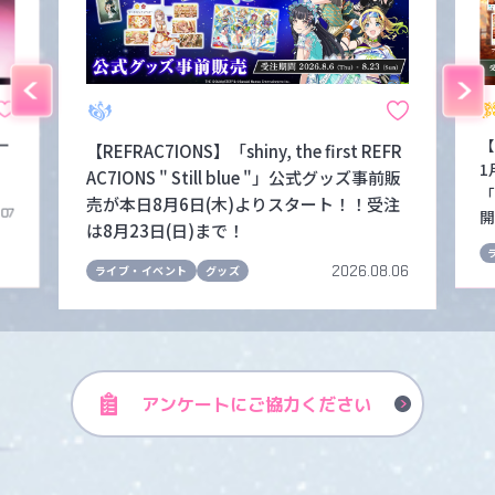
ー
【
【REFRAC7IONS】「shiny, the first REFR
1
AC7IONS " Still blue "」公式グッズ事前販
「
売が本日8月6日(木)よりスタート！！受注
.07
開
は8月23日(日)まで！
2026.08.06
ライブ・イベント
グッズ
アンケートに
ご協力ください