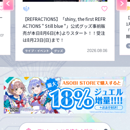
ー
【
【REFRAC7IONS】「shiny, the first REFR
1
AC7IONS " Still blue "」公式グッズ事前販
「
売が本日8月6日(木)よりスタート！！受注
.07
開
は8月23日(日)まで！
2026.08.06
ライブ・イベント
グッズ