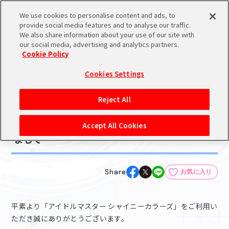
We use cookies to personalise content and ads, to
メニュー
スケジュール
検索
ログイン
provide social media features and to analyse our traffic.
We also share information about your use of our site with
our social media, advertising and analytics partners.
Cookie Policy
NEWS
バンダイナムコIDで
新規登録
ログイン
Cookies Settings
ニュース
アイドルマスター ポータルへの登録について
ゲーム
Reject All
2022.01.18
シリアルコード・
【シャニマス】三峰結華役 声優の決定につき
マイデスク
Accept All Cookies
あいことば
まして
活動履歴
Pレポ
閲覧履歴・購入履歴
Share
お気に入り
チェックイン
お気に入り
平素より「アイドルマスター シャイニーカラーズ」をご利用い
マイスケジュール
メモ
ただき誠にありがとうございます。