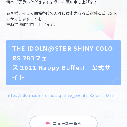
何卒ご了承いただきますよう、お願い申し上げます。
お客様、そして関係各位の方々には多大なるご迷惑とご心配を
おかけしますことを、
重ねてお詫び申し上げます。
THE IDOLM@STER SHINY COLO
RS 283フェ
ス 2021 Happy Buffet! 公式サ
イト
https://idolmaster-official.jp/live_event/283fest2021/
ニュース一覧へ