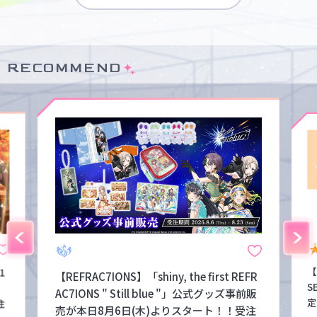
RECOMMEND
【
1
【REFRAC7IONS】「shiny, the first REFR
S
！
AC7IONS " Still blue "」公式グッズ事前販
定
注
売が本日8月6日(木)よりスタート！！受注