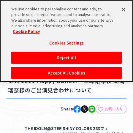
We use cookies to personalise content and ads, to
メニュー
スケジュール
検索
ログイン
provide social media features and to analyse our traffic.
We also share information about your use of our site with
our social media, advertising and analytics partners.
Cookie Policy
NEWS
バンダイナムコIDで
新規登録
ログイン
Cookies Settings
ニュース
アイドルマスター ポータルへの登録について
ライブ・イベント
Reject All
2021.10.15
シリアルコード・
THE IDOLM@STER SHINY COLORS 283フ
マイデスク
Accept All Cookies
あいことば
ェス 2021 Happy Buffet! 三峰結華役 成海
活動履歴
瑠奈様のご出演見合わせについて
Pレポ
閲覧履歴・購入履歴
チェックイン
お気に入り
Share
お気に入り
マイスケジュール
メモ
THE IDOLM@STER SHINY COLORS 283フェ