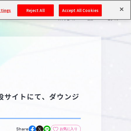
ttings
Reject All
Accept All Cookies
スケジュール
検索
ログイン
バンダイナムコIDで
新規登録
ログイン
アイドルマスター ポータルへの登録について
シリアルコード・
マイデスク
あいことば
活動履歴
Pレポ
設サイトにて、ダウンジ
閲覧履歴・購入履歴
チェックイン
お気に入り
マイスケジュール
メモ
Share
お気に入り