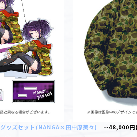
グッズセット(NANGA×田中摩美々)
…48,000円