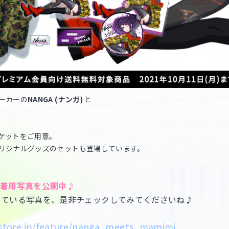
ーカーの
NANGA (ナンガ)
と
ケットをご用意。
リジナルグッズのセットも登場しています。
の着用写真を公開中♪
している写真を、是非チェックしてみてくださいね♪
istore.jp/feature/nanga_meets_mamimi