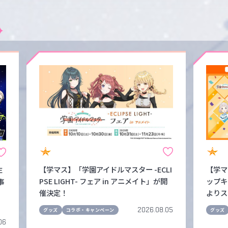
【学マス】「学園アイドルマスター -ECLI
【学マ
E
PSE LIGHT- フェア in アニメイト」が開
ップキ
事
催決定！
よりス
2026.08.05
グッズ
コラボ・キャンペーン
グッズ
06