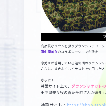
高品質なダウンを扱うダウンシュラフ・メ
田中摩美々
のコラボレーションが決定！
摩美々が着用している迷彩柄のダウンジャ
さらに、描きおろしイラストを使用したオ
さらに！
特設サイト上で、
ダウンジャケット
田中摩美々役の菅沼千紗さんが着用
特設サイト：
https://shop.asob