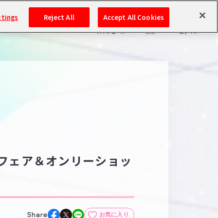
ttings
Reject All
Accept All Cookies
スケジュール
検索
ログイン
バンダイナムコIDで
新規登録
ログイン
アイドルマスター ポータルへの登録について
シリアルコード・
マイデスク
あいことば
活動履歴
Pレポ
フェア＆オンリーショッ
閲覧履歴・購入履歴
チェックイン
お気に入り
マイスケジュール
メモ
Share
お気に入り