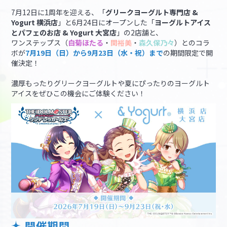
7月12日に1周年を迎える、「
グリークヨーグルト専門店 &
Yogurt 横浜店
」と6月24日にオープンした「
ヨーグルトアイス
マイデスク設定変更
バンダイナムコID Link設定
とパフェのお店 & Yogurt 大宮店
」の2店舗と、
ワンステップス（
白菊ほたる
・
関裕美
・
森久保乃々
）とのコラ
ボが
7月19日（日）から9月23日（水・祝）まで
の期間限定で開
催決定！
濃厚もったりグリークヨーグルトや夏にぴったりのヨーグルト
アイスをぜひこの機会にご体験ください！
開催期間