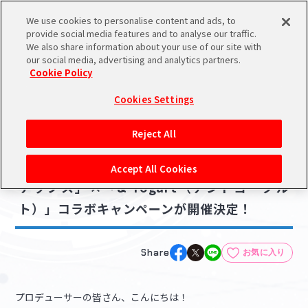
We use cookies to personalise content and ads, to
メニュー
スケジュール
検索
ログイン
provide social media features and to analyse our traffic.
We also share information about your use of our site with
our social media, advertising and analytics partners.
Cookie Policy
NEWS
バンダイナムコIDで
新規登録
ログイン
Cookies Settings
ニュース
アイドルマスター ポータルへの登録について
グッズ
コラボ・キャンペーン
Reject All
2026.06.30
シリアルコード・
【シンデレラ】7月19日（日）より「ワンス
マイデスク
Accept All Cookies
あいことば
テップス」×「& Yogurt（アンドヨーグル
活動履歴
ト）」コラボキャンペーンが開催決定！
Pレポ
閲覧履歴・購入履歴
チェックイン
お気に入り
Share
お気に入り
マイスケジュール
メモ
プロデューサーの皆さん、こんにちは！