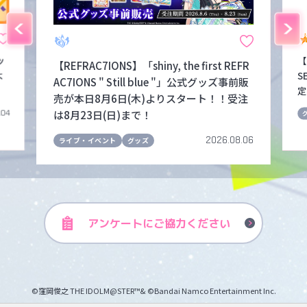
ッ
【
【REFRAC7IONS】「shiny, the first REFR
よ
S
AC7IONS " Still blue "」公式グッズ事前販
定
売が本日8月6日(木)よりスタート！！受注
は8月23日(日)まで！
.04
2026.08.06
ライブ・イベント
グッズ
アンケートに
ご協力ください
©窪岡俊之 THE IDOLM@STER™& ©Bandai Namco Entertainment Inc.