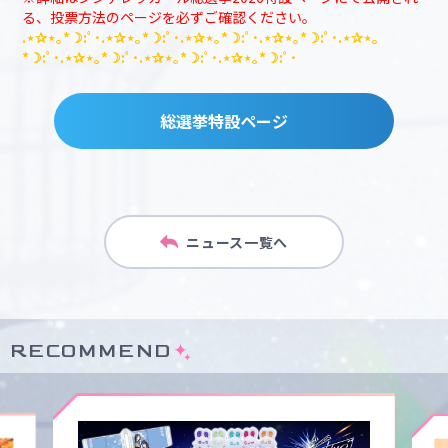
る、投票方法のページを必ずご確認ください。
.⋆✰⋆｡*☽:ﾟ･.⋆✰⋆｡*☽:ﾟ･.⋆✰⋆｡*☽:ﾟ･.⋆✰⋆｡*☽:ﾟ･.⋆✰⋆｡
*☽:ﾟ･.⋆✰⋆｡*☽:ﾟ･.⋆✰⋆｡*☽:ﾟ･.⋆✰⋆｡*☽:ﾟ･
総選挙特設ページ
ニュース一覧へ
RECOMMEND