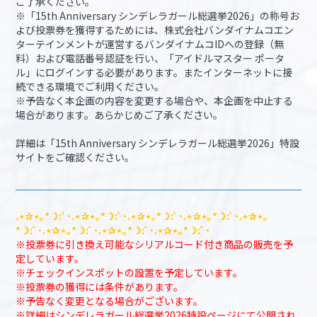
ご了承ください。
※「15th Anniversary シンデレラガール総選挙2026」の称号お
よび投票券を獲得するためには、株式会社バンダイナムコエン
ターテインメントが運営するバンダイナムコIDへの登録（無
料）および電話番号認証を行い、「アイドルマスター ポータ
ル」にログインする必要があります。またインターネットに接
続できる環境でご利用ください。
※予告なく本企画の内容を変更する場合や、本企画を中止する
場合があります。あらかじめご了承ください。
詳細は「15th Anniversary シンデレラガール総選挙2026」特設
サイトをご確認ください。
.⋆✰⋆｡*☽:ﾟ･.⋆✰⋆｡*☽:ﾟ･.⋆✰⋆｡*☽:ﾟ･.⋆✰⋆｡*☽:ﾟ･.⋆✰⋆｡
*☽:ﾟ･.⋆✰⋆｡*☽:ﾟ･.⋆✰⋆｡*☽:ﾟ･.⋆✰⋆｡*☽:ﾟ･
※投票券に引き換え可能なシリアルコード付き商品の販売を予
定しています。
※チェックインスポットの設置を予定しています。
※投票券の獲得には条件があります。
※予告なく変更となる場合がございます。
※詳細はシンデレラガール総選挙2026特設ページにて公開され