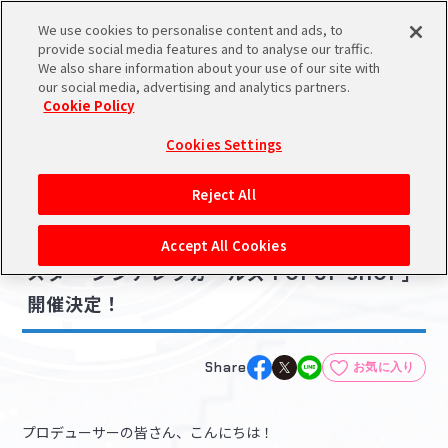
We use cookies to personalise content and ads, to
メニュー
スケジュール
検索
ログイン
provide social media features and to analyse our traffic.
We also share information about your use of our site with
our social media, advertising and analytics partners.
Cookie Policy
NEWS
バンダイナムコIDで
新規登録
ログイン
Cookies Settings
ニュース
アイドルマスター ポータルへの登録について
グッズ
コラボ・キャンペーン
Reject All
2026.06.30
シリアルコード・
【シンデレラ】「TOPPA!!!BASE アイドルマ
マイデスク
Accept All Cookies
あいことば
スター シンデレラガールズ POPUP SHOP」
活動履歴
開催決定！
Pレポ
閲覧履歴・購入履歴
チェックイン
お気に入り
Share
お気に入り
マイスケジュール
メモ
プロデューサーの皆さん、こんにちは！