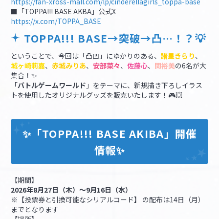
https://fan-xross-mall.com/lp/cinderellagirls_toppa-base
■「TOPPA!!! BASE AKBA」公式X
https://x.com/TOPPA_BASE
TOPPA!!! BASE→突破→凸…！？💡
ということで、今回は「凸凹」にゆかりのある、
諸星きらり
、
城ヶ崎莉嘉
、
赤城みりあ
、
安部菜々
、
佐藤心
、
関裕美
の6名が大
集合！✨
「
バトルゲームワールド
」をテーマに、新規描き下ろしイラス
トを使用したオリジナルグッズを販売いたします！🎮💥
✨「TOPPA!!! BASE AKIBA」開催
情報✨
【期間】
2026年8月27日（木）～9月16日（水）
※【投票券と引換可能なシリアルコード】 の配布は14日（月）
までとなります