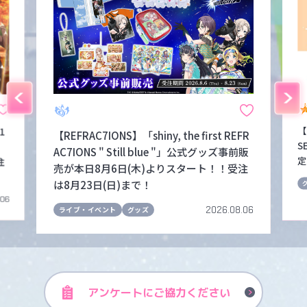
【
1
【REFRAC7IONS】「shiny, the first REFR
S
！
AC7IONS " Still blue "」公式グッズ事前販
定
注
売が本日8月6日(木)よりスタート！！受注
は8月23日(日)まで！
.06
2026.08.06
ライブ・イベント
グッズ
アンケートに
ご協力ください