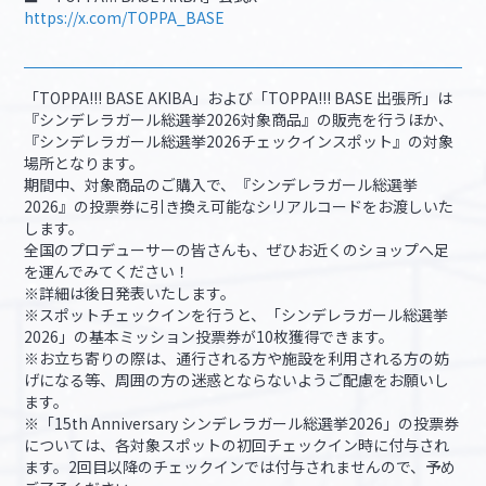
https://x.com/TOPPA_BASE
「TOPPA!!! BASE AKIBA」および「TOPPA!!! BASE 出張所」は
『シンデレラガール総選挙2026対象商品』の販売を行うほか、
『シンデレラガール総選挙2026チェックインスポット』の対象
場所となります。
期間中、対象商品のご購入で、『シンデレラガール総選挙
2026』の投票券に引き換え可能なシリアルコードをお渡しいた
します。
全国のプロデューサーの皆さんも、ぜひお近くのショップへ足
を運んでみてください！
※詳細は後日発表いたします。
※スポットチェックインを行うと、「シンデレラガール総選挙
2026」の基本ミッション投票券が10枚獲得できます。
※お立ち寄りの際は、通行される方や施設を利用される方の妨
げになる等、周囲の方の迷惑とならないようご配慮をお願いし
ます。
※「15th Anniversary シンデレラガール総選挙2026」の投票券
については、各対象スポットの初回チェックイン時に付与され
ます。2回目以降のチェックインでは付与されませんので、予め