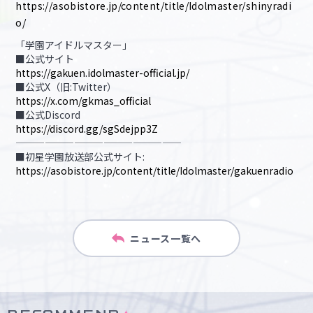
https://asobistore.jp/content/title/Idolmaster/shinyradi
o/
「学園アイドルマスター」
■公式サイト
https://gakuen.idolmaster-official.jp/
■公式X（旧:Twitter）
https://x.com/gkmas_official
■公式Discord
https://discord.gg/sgSdejpp3Z
—————————————————
■初星学園放送部公式サイト:
https://asobistore.jp/content/title/Idolmaster/gakuenradio
ニュース一覧へ