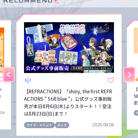
RECOMMEND
ッ
【
【REFRAC7IONS】「shiny, the first REFR
よ
S
AC7IONS " Still blue "」公式グッズ事前販
定
売が本日8月6日(木)よりスタート！！受注
は8月23日(日)まで！
.04
2026.08.06
ライブ・イベント
グッズ