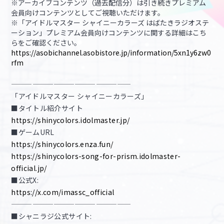
※アーカイブコンテンツ（過去配信分）は引き続きプレミアム
会員向けコンテンツとしてご視聴いただけます。
※「アイドルマスター シャイニーカラーズ はばたきラジオステ
ーション」プレミアム会員向けコンテンツに関する詳細はこち
らをご確認ください。
https://asobichannel.asobistore.jp/information/5xn1y6zw0
rfm
—————————————————
「アイドルマスター シャイニーカラーズ」
■タイトル紹介サイト
https://shinycolors.idolmaster.jp/
■ゲームURL
https://shinycolors.enza.fun/
https://shinycolors-song-for-prism.idolmaster-
official.jp/
■公式X:
https://x.com/imassc_official
—————————————————
■シャニラジ公式サイト: