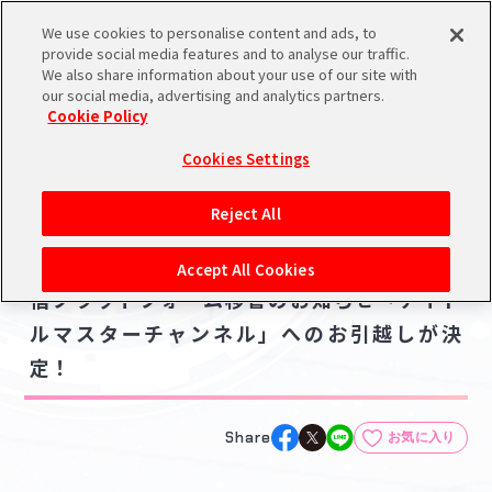
We use cookies to personalise content and ads, to
メニュー
スケジュール
検索
ログイン
provide social media features and to analyse our traffic.
We also share information about your use of our site with
our social media, advertising and analytics partners.
Cookie Policy
NEWS
バンダイナムコIDで
新規登録
ログイン
Cookies Settings
ニュース
アイドルマスター ポータルへの登録について
ラジオ
メディア
Reject All
2026.06.01
シリアルコード・
【シャニラジHBTK】【初星学園放送部】配
マイデスク
Accept All Cookies
あいことば
信プラットフォーム移管のお知らせ「アイド
活動履歴
ルマスターチャンネル」へのお引越しが決
Pレポ
閲覧履歴・購入履歴
定！
チェックイン
お気に入り
Share
お気に入り
マイスケジュール
メモ