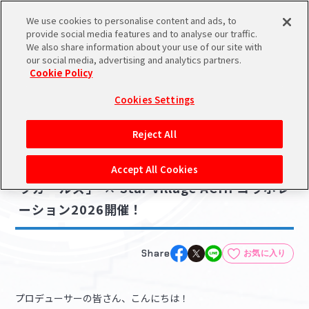
We use cookies to personalise content and ads, to
メニュー
スケジュール
検索
ログイン
provide social media features and to analyse our traffic.
We also share information about your use of our site with
our social media, advertising and analytics partners.
Cookie Policy
NEWS
バンダイナムコIDで
新規登録
ログイン
Cookies Settings
ニュース
アイドルマスター ポータルへの登録について
グッズ
コラボ・キャンペーン
Reject All
2026.05.21
シリアルコード・
【シンデレラ】「アイドルマスター シンデレ
マイデスク
Accept All Cookies
あいことば
ラガールズ」 × Star Village ACHI コラボレ
活動履歴
ーション2026開催！
Pレポ
閲覧履歴・購入履歴
チェックイン
お気に入り
Share
お気に入り
マイスケジュール
メモ
プロデューサーの皆さん、こんにちは！