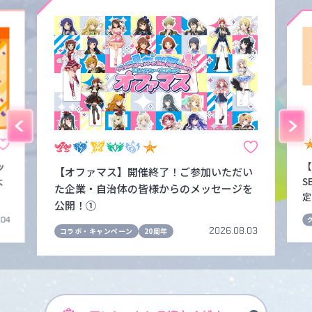
ッ
【
【オファマス】開催終了！ご参加いただい
よ
S
た企業・自治体の皆様からのメッセージを
定
公開！①
.04
2026.08.03
コラボ・キャンペーン
20周年