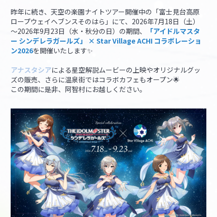
昨年に続き、天空の楽園ナイトツアー開催中の「富士見台高原
ロープウェイヘブンスそのはら」にて、2026年7月18日（土）
マイデスク設定変更
バンダイナムコID Link設定
～2026年9月23日（水・秋分の日）の期間、
「アイドルマスタ
ー シンデレラガールズ」 × Star Village ACHI コラボレーショ
ン2026
を開催いたします✨
アナスタシア
による星空解説ムービーの上映やオリジナルグッ
ズの販売、さらに温泉街ではコラボカフェもオープン🌟
この期間に是非、阿智村にお越しください。