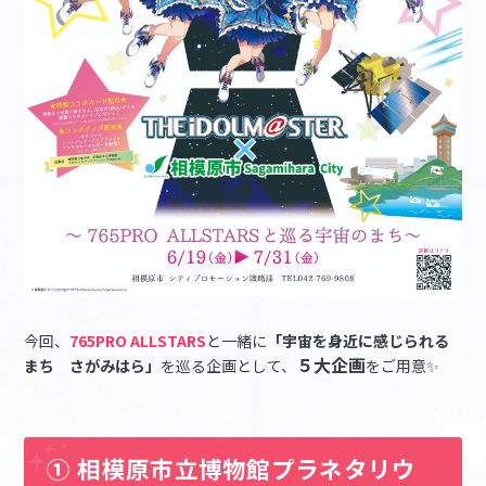
今回、
765PRO ALLSTARS
と一緒に
「宇宙を身近に感じられる
５大企画
まち さがみはら」
を巡る企画として、
をご用意✨
① 相模原市立博物館プラネタリウ