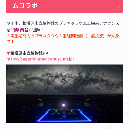
ムコラボ
期間中、相模原市立博物館のプラネタリウム上映前アナウンス
四条貴音
を
が担当！
※実施期間内のプラネタリウム番組開始前（一般投影）が対象
です
▼
相模原市立博物館HP
https://sagamiharacitymuseum.jp/