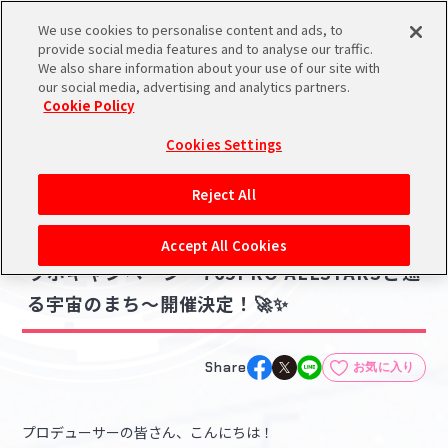
We use cookies to personalise content and ads, to
メニュー
スケジュール
検索
ログイン
provide social media features and to analyse our traffic.
We also share information about your use of our site with
our social media, advertising and analytics partners.
Cookie Policy
NEWS
バンダイナムコIDで
新規登録
ログイン
Cookies Settings
ニュース
アイドルマスター ポータルへの登録について
グッズ
コラボ・キャンペーン
Reject All
2026.05.26
シリアルコード・
【765】「アイドルマスター×相模原市」コ
マイデスク
Accept All Cookies
あいことば
ラボキャンペーン～765PRO ALLSTARSと巡
活動履歴
る宇宙のまち～開催決定！🚀✨
Pレポ
閲覧履歴・購入履歴
チェックイン
お気に入り
Share
お気に入り
マイスケジュール
メモ
プロデューサーの皆さん、こんにちは！