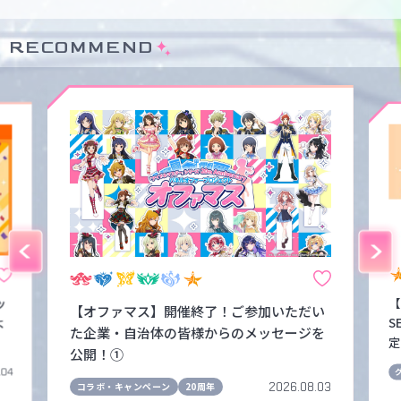
RECOMMEND
ッ
【
【オファマス】開催終了！ご参加いただい
よ
S
た企業・自治体の皆様からのメッセージを
定
公開！①
.04
2026.08.03
コラボ・キャンペーン
20周年