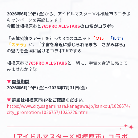
2026年6月19日(金)
から、アイドルマスター×相模原市のコラボ
マイデスク設定変更
バンダイナムコID Link設定
キャンペーンを実施します！
今回は相模原市と
765PRO ALLSTARS
の13名がコラボ
✨
『天体公演ツアー』
を行った3つのユニット
「ソル」
「ルナ」
「ステラ」
が、
「宇宙を身近に感じられるまち さがみはら」
の魅力を全国に届けるコラボPRです🌟
相模原市で
765PRO ALLSTARS
と一緒に、宇宙を身近に感じて
みませんか？🚀
▼
開催期間
2026年6月19日(金)～2026年7月31日(金)
▼
詳細は相模原市HPをご確認ください。
https://www.city.sagamihara.kanagawa.jp/kankou/1026674/
city_promotion/1026757/1035226.html
「アイドルマスター×相模原市」コラボ