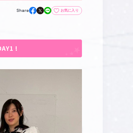
Share
お気に入り
マイデスク設定変更
バンダイナムコID Link設定
DAY1 !