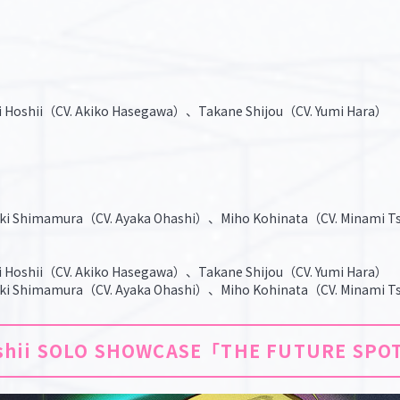
i Hoshii（CV. Akiko Hasegawa）、Takane Shijou（CV. Yumi Hara）
ki Shimamura（CV. Ayaka Ohashi）、Miho Kohinata（CV. Minami 
i Hoshii（CV. Akiko Hasegawa）、Takane Shijou（CV. Yumi Hara）
ki Shimamura（CV. Ayaka Ohashi）、Miho Kohinata（CV. Minami 
oshii SOLO SHOWCASE「THE FUTURE SPO