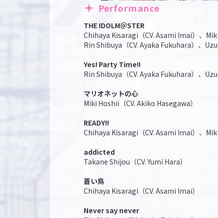
Performance
THE IDOLM＠STER
Chihaya Kisaragi（CV. Asami Imai）、Mik
Rin Shibuya（CV. Ayaka Fukuhara）、Uzu
Yes! Party Time!!
Rin Shibuya（CV. Ayaka Fukuhara）、Uzu
マリオネットの心
Miki Hoshii（CV. Akiko Hasegawa）
READY!!
Chihaya Kisaragi（CV. Asami Imai）、Mik
addicted
Takane Shijou（CV. Yumi Hara）
蒼い鳥
Chihaya Kisaragi（CV. Asami Imai）
Never say never