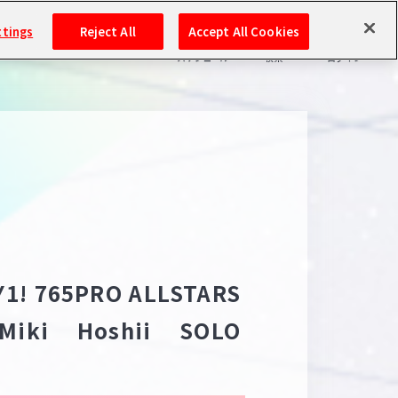
ttings
Reject All
Accept All Cookies
スケジュール
検索
ログイン
バンダイナムコIDで
新規登録
ログイン
アイドルマスター ポータルへの登録について
シリアルコード・
マイデスク
あいことば
活動履歴
Pレポ
DAY1! 765PRO ALLSTARS
閲覧履歴・購入履歴
iki Hoshii SOLO
チェックイン
お気に入り
マイスケジュール
メモ