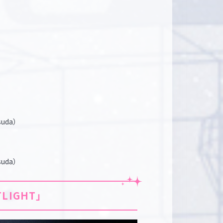
Tsuda）
Tsuda）
TLIGHT」