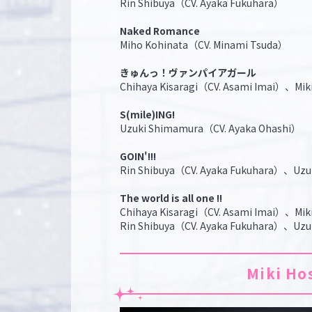
Rin Shibuya（CV. Ayaka Fukuhara）
Naked Romance
Miho Kohinata（CV. Minami Tsuda）
きゅんっ！ヴァンパイアガール
Chihaya Kisaragi（CV. Asami Imai）、Mik
S(mile)ING!
Uzuki Shimamura（CV. Ayaka Ohashi）
GOIN'!!!
Rin Shibuya（CV. Ayaka Fukuhara）、Uzu
The world is all one !!
Chihaya Kisaragi（CV. Asami Imai）、Mik
Rin Shibuya（CV. Ayaka Fukuhara）、Uzu
Miki H