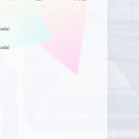
Tsuda）
Tsuda）