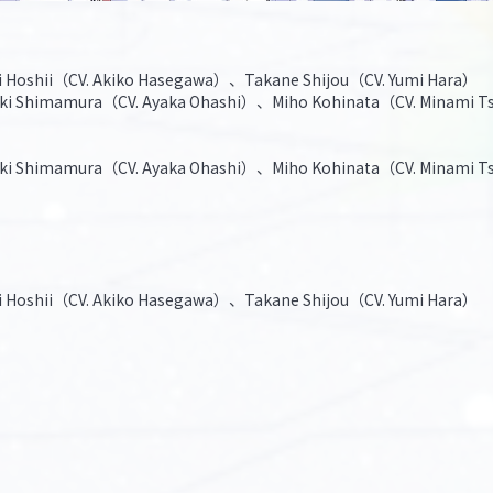
i Hoshii（CV. Akiko Hasegawa）、Takane Shijou（CV. Yumi Hara）
ki Shimamura（CV. Ayaka Ohashi）、Miho Kohinata（CV. Minami 
ki Shimamura（CV. Ayaka Ohashi）、Miho Kohinata（CV. Minami 
i Hoshii（CV. Akiko Hasegawa）、Takane Shijou（CV. Yumi Hara）