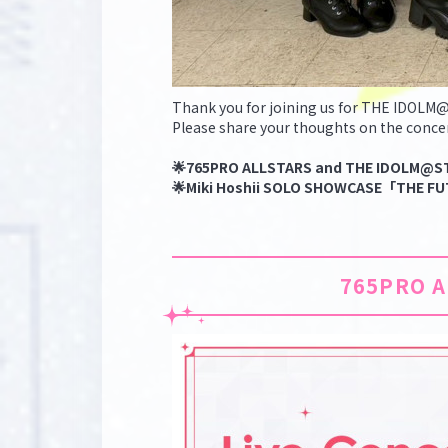
Thank you for joining us for THE IDOLM@
Please share your thoughts on the conce
🌟765PRO ALLSTARS and THE IDOLM@ST
🌟Miki Hoshii SOLO SHOWCASE「THE F
765PRO A