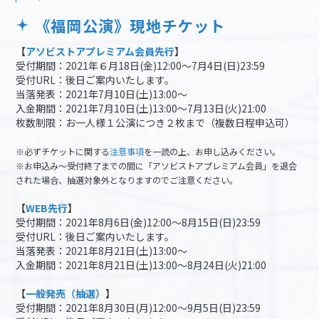
《福岡公演》現地チケット
【
アソビストアプレミアム会員先行
】
受付期間：2021年６月18日(金)12:00～7月4日(日)23:59
受付URL：後日ご案内いたします。
当落発表：2021年7月10日(土)13:00～
入金期間：2021年7月10日(土)13:00～7月13日(火)21:00
枚数制限：お一人様１公演につき２枚まで（複数日程申込可）
※必ずチケットに関する
注意事項
を一読の上、お申し込みください。
※お申込み～受付終了までの間に「アソビストアプレミアム会員」を退会
された場合、抽選対象外となりますのでご注意ください。
【
WEB先行
】
受付期間：2021年8月6日(金)12:00～8月15日(日)23:59
受付URL：後日ご案内いたします。
当落発表：2021年8月21日(土)13:00～
入金期間：2021年8月21日(土)13:00～8月24日(火)21:00
【
一般発売（抽選）
】
受付期間：2021年8月30日(月)12:00～9月5日(日)23:59