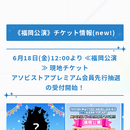
《福岡公演》チケット情報(new!)
6月18日(金)12:00より ≪福岡公演
≫ 現地チケット
アソビストアプレミアム会員先行抽選
の受付開始！