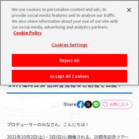
We use cookies to personalise content and ads, to
メニュー
スケジュール
検索
ログイン
provide social media features and to analyse our traffic.
We also share information about your use of our site with
our social media, advertising and analytics partners.
Cookie Policy
NEWS
バンダイナムコIDで
新規登録
ログイン
Cookies Settings
ニュース
アイドルマスター ポータルへの登録について
ライブ・イベント
Reject All
2021.06.07
シリアルコード・
【シンデレラ】シンデレラ10周年記念ツアー
マイデスク
Accept All Cookies
あいことば
10月福岡公演 出演者情報など続報を公開！
活動履歴
Pレポ
閲覧履歴・購入履歴
Share
お気に入り
チェックイン
お気に入り
プロデューサーのみなさん、こんにちは！
マイスケジュール
メモ
2021年10月2日(土)・3日(日)に開催される、10周年記念ツアー