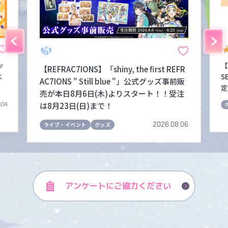
ッ
【
【REFRAC7IONS】「shiny, the first REFR
よ
S
AC7IONS " Still blue "」公式グッズ事前販
定
売が本日8月6日(木)よりスタート！！受注
は8月23日(日)まで！
.04
2026.08.06
ライブ・イベント
グッズ
アンケートに
ご協力ください