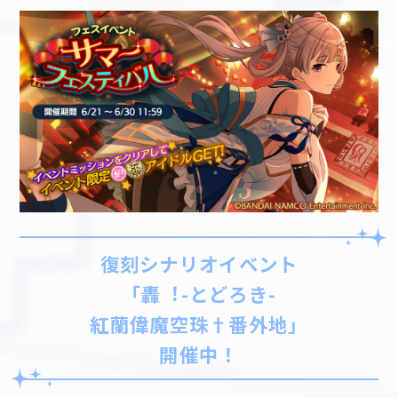
復刻シナリオイベント
「轟︕-とどろき-
紅蘭偉魔空珠†番外地」
開催中！