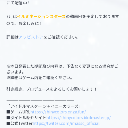
にて配信中！
7月は
イルミネーションスターズ
の動画回を予定しております
ので、お楽しみに！
詳細は
アソビストア
をご確認ください。
※本日発表した期間及び内容は、予告なく変更になる場合がご
ざいます。
※詳細はゲーム内をご確認ください。
引き続き、プロデュースをよろしくお願いします！
—————————————————
「アイドルマスター シャイニーカラーズ」
■ゲームURL
https://shinycolors.enza.fun/
■タイトル紹介サイト
https://shinycolors.idolmaster.jp/
■公式Twitter
https://twitter.com/imassc_official