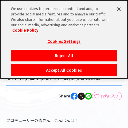
We use cookies to personalise content and ads, to
メニュー
スケジュール
検索
ログイン
provide social media features and to analyse our traffic.
We also share information about your use of our site with
our social media, advertising and analytics partners.
Cookie Policy
NEWS
バンダイナムコIDで
新規登録
ログイン
Cookies Settings
ニュース
アイドルマスター ポータルへの登録について
ゲーム
Reject All
2021.06.28
シリアルコード・
【シャニマス】『シャニマス生配信 放課後
マイデスク
Accept All Cookies
あいことば
的！七夕流星群SP！』お知らせまとめ
活動履歴
Pレポ
閲覧履歴・購入履歴
Share
お気に入り
チェックイン
お気に入り
プロデューサーの皆さん、こんばんは！
マイスケジュール
メモ