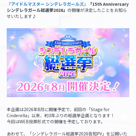
『アイドルマスター シンデレラガールズ』
「15th Anniversary
シンデレラガール総選挙2026」
の開催が決定したことをお知ら
マイデスク設定変更
バンダイナムコID Link設定
せいたします♪
本企画は2026年8月に開催予定で、前回の「Stage for
Cinderella」以来、約3年ぶりの総選挙企画となります！
今回はWEB投票形式での開催を予定しております。
あわせて、「シンデレラガール総選挙2026告知PV」を公開いた