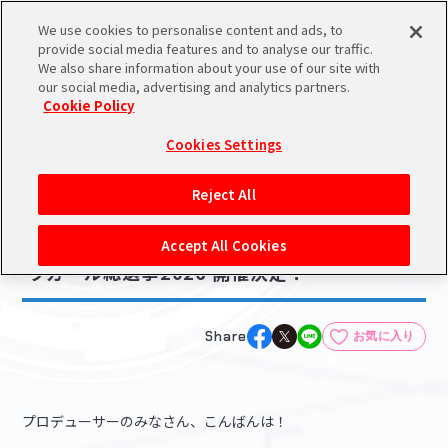
We use cookies to personalise content and ads, to
メニュー
スケジュール
検索
ログイン
provide social media features and to analyse our traffic.
We also share information about your use of our site with
our social media, advertising and analytics partners.
Cookie Policy
NEWS
バンダイナムコIDで
新規登録
ログイン
Cookies Settings
ニュース
アイドルマスター ポータルへの登録について
ゲーム
ライブ・イベント
配信番組
グッズ
Reject All
2026.03.11
シリアルコード・
【シンデレラ】15th Anniversary シンデレ
マイデスク
Accept All Cookies
あいことば
ラガール総選挙2026 開催決定！
活動履歴
Pレポ
閲覧履歴・購入履歴
Share
お気に入り
チェックイン
お気に入り
プロデューサーのみなさん、こんばんは！
マイスケジュール
メモ