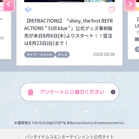
ー
【
【REFRAC7IONS】「shiny, the first REFR
1
AC7IONS " Still blue "」公式グッズ事前販
「
売が本日8月6日(木)よりスタート！！受注
.07
開
は8月23日(日)まで！
2026.08.06
ライブ・イベント
グッズ
アンケートに
ご協力ください
©窪岡俊之 THE IDOLM@STER™& ©Bandai Namco Entertainment Inc.
バンダイナムコエンターテインメント公式サイト