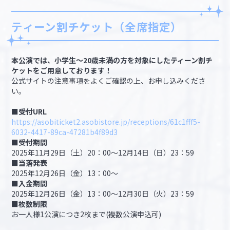
ティーン割チケット（全席指定）
本公演では、小学生～20歳未満の方を対象にしたティーン割チ
ケットをご用意しております！
公式サイトの注意事項をよくご確認の上、お申し込みくださ
い。
■受付URL
https://asobiticket2.asobistore.jp/receptions/61c1fff5-
6032-4417-89ca-47281b4f89d3
■受付期間
2025年11月29日（土）20：00～12月14日（日）23：59
■当落発表
2025年12月26日（金）13：00～
■入金期間
2025年12月26日（金）13：00～12月30日（火）23：59
■枚数制限
お一人様1公演につき2枚まで(複数公演申込可)