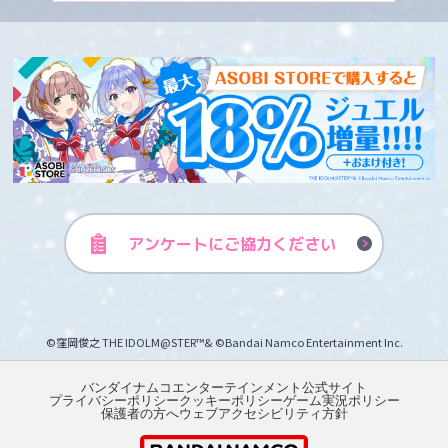
アンケートに
ご協力ください
©窪岡俊之 THE IDOLM@STER™& ©Bandai Namco Entertainment Inc.
バンダイナムコエンターテインメント公式サイト
プライバシーポリシー
クッキーポリシー
ゲーム実況ポリシー
保護者の方へ
ウェブアクセシビリティ方針