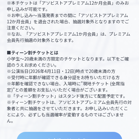
※本チケットは「アソビストアプレミアム12か月会員」のみお
申し込みが可能です。
※お申し込み～当落発表までの間に「アソビストアプレミアム
12か月会員」を退会された場合、抽選対象外となりますのでご
注意ください。
※なお、「アソビストアプレミアム1か月会員」は、プレミアム
会員先行抽選の対象外となります。
■ティーン割チケットとは
小学生～20歳未満の方限定のチケットとなります。以下をご確
認のうえお求めください。
※公演当日(2026年4月11日・12日)時点で20歳未満の方
※受付時に年齢が確認できる身分証をお持ちいただける方
※年齢を確認できない場合、入場時に”現地チケット (全席指
定)”との差額をお支払いいただく場合がございます。
※「ティーン割チケット」はスタンド後方にて配置予定です。
※ティーン割チケットは、アソビストアプレミアム会員先行の対
象者と共に抽選をさせていただきます。お申し込みいただくこ
とにより、必ずしも当選確率が変動するものではございませ
ん。