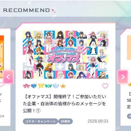
RECOMMEND
ッ
【
【オファマス】開催終了！ご参加いただい
よ
S
た企業・自治体の皆様からのメッセージを
定
公開！①
.04
2026.08.03
コラボ・キャンペーン
20周年