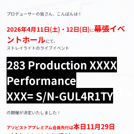
プロデューサーの皆さん、こんばんは！
マイデスク設定変更
バンダイナムコID Link設定
幕張イベ
2026年4月11日(土)・12日(日)
に
ントホール
にて、
ストレイライトのライブイベント
283 Production XXXX
Performance
XXX= S/N-GUL4R1TY
の開催が決定いたしました！
本日11月29日
アソビストアプレミアム会員先行は