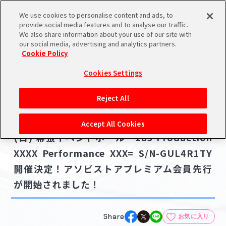
We use cookies to personalise content and ads, to
メニュー
スケジュール
検索
ログイン
provide social media features and to analyse our traffic.
We also share information about your use of our site with
our social media, advertising and analytics partners.
Cookie Policy
NEWS
バンダイナムコIDで
新規登録
ログイン
Cookies Settings
ニュース
アイドルマスター ポータルへの登録について
ライブ・イベント
グッズ
Reject All
2025.11.29
シリアルコード・
【283_XXX】2026年4月11日(土)・12日
マイデスク
Accept All Cookies
あいことば
(日) 幕張イベントホール 283 Production
活動履歴
XXXX Performance XXX= S/N-GUL4R1TY
Pレポ
閲覧履歴・購入履歴
開催決定！アソビストアプレミアム会員先行
が開始されました！
チェックイン
お気に入り
マイスケジュール
メモ
Share
お気に入り