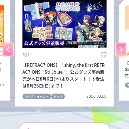
ッ
【
【REFRAC7IONS】「shiny, the first REFR
よ
S
AC7IONS " Still blue "」公式グッズ事前販
定
売が本日8月6日(木)よりスタート！！受注
は8月23日(日)まで！
.04
2026.08.06
ライブ・イベント
グッズ