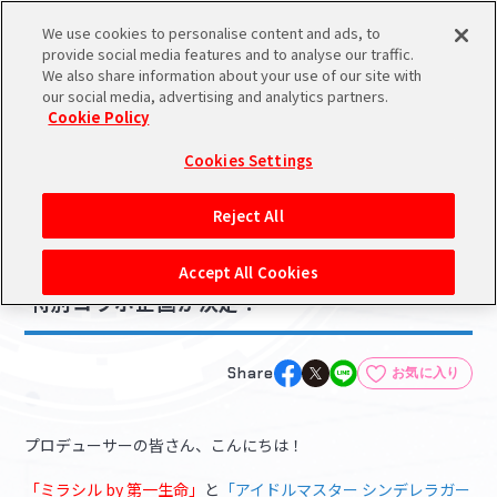
We use cookies to personalise content and ads, to
メニュー
スケジュール
検索
ログイン
provide social media features and to analyse our traffic.
We also share information about your use of our site with
our social media, advertising and analytics partners.
Cookie Policy
NEWS
バンダイナムコIDで
新規登録
ログイン
Cookies Settings
ニュース
アイドルマスター ポータルへの登録について
コラボ・キャンペーン
Reject All
2025.11.29
シリアルコード・
【シンデレラ】「ミラシル by 第一生命」との
マイデスク
Accept All Cookies
あいことば
特別コラボ企画が決定！
活動履歴
Pレポ
閲覧履歴・購入履歴
Share
お気に入り
チェックイン
お気に入り
プロデューサーの皆さん、こんにちは！
マイスケジュール
メモ
「ミラシル by 第一生命」
と
「アイドルマスター シンデレラガー