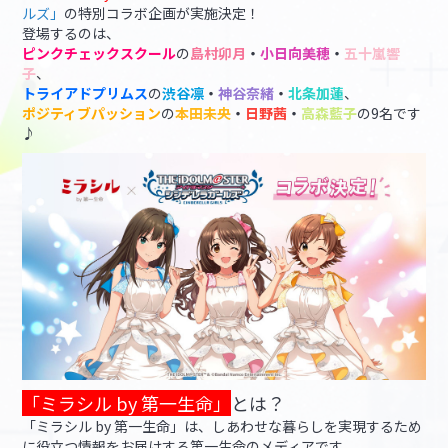
ルズ」
の特別コラボ企画が実施決定！
登場するのは、
マイデスク設定変更
バンダイナムコID Link設定
ピンクチェックスクール
の
島村卯月
・
小日向美穂
・
五十嵐響
子
、
トライアドプリムス
の
渋谷凛
・
神谷奈緒
・
北条加蓮
、
ポジティブパッション
の
本田未央
・
日野茜
・
高森藍子
の9名です
♪
「ミラシル by 第一生命」
とは？
「ミラシル by 第一生命」は、しあわせな暮らしを実現するため
に役立つ情報をお届けする第一生命のメディアです。