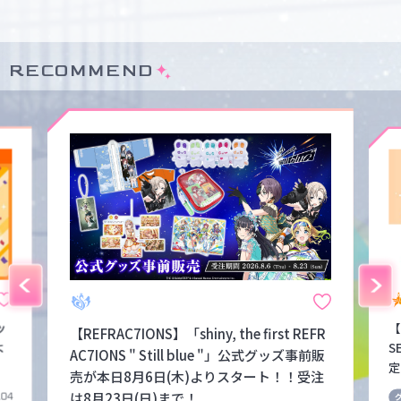
RECOMMEND
ッ
【
【REFRAC7IONS】「shiny, the first REFR
よ
S
AC7IONS " Still blue "」公式グッズ事前販
定
売が本日8月6日(木)よりスタート！！受注
は8月23日(日)まで！
.04