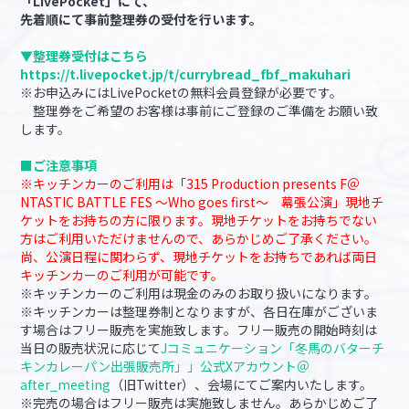
「LivePocket」にて、
先着順にて事前整理券の受付を行います。
▼整理券受付はこちら
https://t.livepocket.jp/t/currybread_fbf_makuhari
※お申込みにはLivePocketの無料会員登録が必要です。
整理券をご希望のお客様は事前にご登録のご準備をお願い致
します。
■ご注意事項
※キッチンカーのご利用は「315 Production presents F＠
NTASTIC BATTLE FES ～Who goes first～ 幕張公演」現地チ
ケットをお持ちの方に限ります。現地チケットをお持ちでない
方はご利用いただけませんので、あらかじめご了承ください。
尚、公演日程に関わらず、現地チケットをお持ちであれば両日
キッチンカーのご利用が可能です。
※キッチンカーのご利用は現金のみのお取り扱いになります。
※キッチンカーは整理券制となりますが、各日在庫がございま
す場合はフリー販売を実施致します。フリー販売の開始時刻は
当日の販売状況に応じて
Jコミュニケーション「冬馬のバターチ
キンカレーパン出張販売所」」公式Xアカウント＠
after_meeting
（旧Twitter）、会場にてご案内いたします。
※完売の場合はフリー販売は実施致しません。あらかじめご了