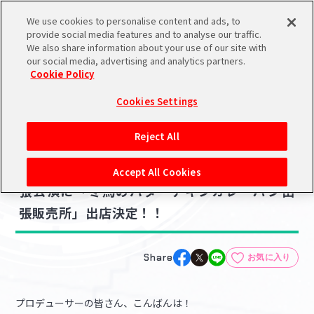
We use cookies to personalise content and ads, to
メニュー
スケジュール
検索
ログイン
provide social media features and to analyse our traffic.
We also share information about your use of our site with
our social media, advertising and analytics partners.
Cookie Policy
NEWS
バンダイナムコIDで
新規登録
ログイン
Cookies Settings
ニュース
アイドルマスター ポータルへの登録について
ライブ・イベント
Reject All
2025.09.19
シリアルコード・
【SideMF@NFES】～Who goes first～ 幕
マイデスク
Accept All Cookies
あいことば
張公演に「冬馬のバターチキンカレーパン出
活動履歴
張販売所」出店決定！！
Pレポ
閲覧履歴・購入履歴
チェックイン
お気に入り
Share
お気に入り
マイスケジュール
メモ
プロデューサーの皆さん、こんばんは！