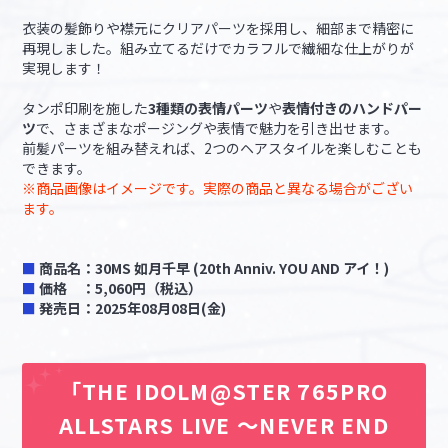
衣装の髪飾りや襟元にクリアパーツを採用し、細部まで精密に
再現しました。組み立てるだけでカラフルで繊細な仕上がりが
実現します！
タンポ印刷を施した
3種類の表情パーツ
や
表情付きのハンドパー
ツ
で、さまざまなポージングや表情で魅力を引き出せます。
前髪パーツを組み替えれば、2つのヘアスタイルを楽しむことも
できます。
※商品画像はイメージです。実際の商品と異なる場合がござい
ます。
■
商品名：30MS 如月千早 (20th Anniv. YOU AND アイ！)
■
価格 ：5,060円（税込）
■
発売日：2025年08月08日(金)
「THE IDOLM@STER 765PRO
ALLSTARS LIVE ～NEVER END