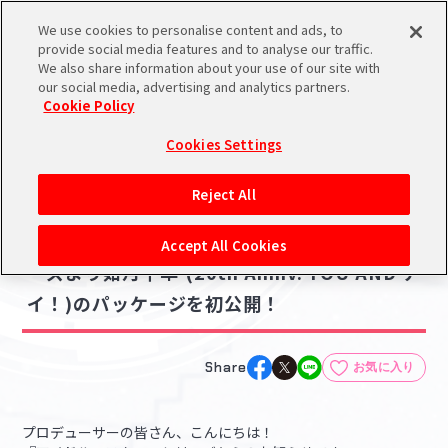
We use cookies to personalise content and ads, to
メニュー
スケジュール
検索
ログイン
provide social media features and to analyse our traffic.
We also share information about your use of our site with
our social media, advertising and analytics partners.
Cookie Policy
NEWS
バンダイナムコIDで
新規登録
ログイン
Cookies Settings
ニュース
アイドルマスター ポータルへの登録について
グッズ
Reject All
2025.08.01
シリアルコード・
【765】30MS ×『アイドルマスター』シリ
マイデスク
Accept All Cookies
あいことば
ーズより如月千早 (20th Anniv. YOU AND ア
活動履歴
イ！)のパッケージを初公開！
Pレポ
閲覧履歴・購入履歴
チェックイン
お気に入り
Share
お気に入り
マイスケジュール
メモ
プロデューサーの皆さん、こんにちは！