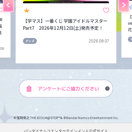
【
FR
【学マス】一番くじ 学園アイドルマスター
v
販
Part7 2026年12月12日(土)発売予定！
花
注
2026.08.07
グッズ
.06
アンケートに
ご協力ください
©窪岡俊之 THE IDOLM@STER™& ©Bandai Namco Entertainment Inc.
バンダイナムコエンターテインメント公式サイト