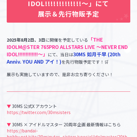
IDOL!!!!!!!!!!!!!～」にて
展示＆先行物販予定
「THE
2025年8月2日、3日
に開催を予定している
IDOLM@STER 765PRO ALLSTARS LIVE ～NEVER END
IDOL!!!!!!!!!!!!!～」
30MS 如月千早 (20th
にて、当日は
Anniv. YOU AND アイ！)
を先行物販予定です！🛒
展示も実施していますので、是非お立ち寄りください！
▼
30MS 公式X アカウント
https://twitter.com/30msisters
▼
30MS × アイドルマスター 20周年企画 最新情報はこちら
https://bandai-
hobby.net/site/30minutes_sisters/special/idolmaster/20th_