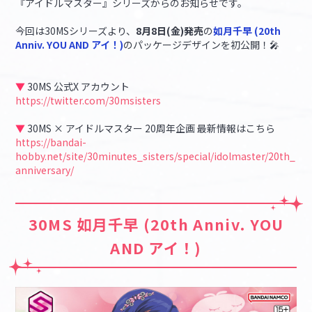
『アイドルマスター』シリーズからのお知らせです。
今回は30MSシリーズより、
8月8日(金)発売
の
如月千早 (20th
マイデスク設定変更
バンダイナムコID Link設定
Anniv. YOU AND アイ！)
のパッケージデザインを初公開！🎤
▼
30MS 公式X アカウント
https://twitter.com/30msisters
▼
30MS × アイドルマスター 20周年企画 最新情報はこちら
https://bandai-
hobby.net/site/30minutes_sisters/special/idolmaster/20th_
anniversary/
30MS 如月千早 (20th Anniv. YOU
AND アイ！)