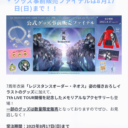
グッズ事前販売ファイナルは8月17
日(日)まで！！
7周年衣装
「レジスタンスオーダー・ネオス」姿の描きおろしイ
ラストのグッズ
に加えて、
7th LIVE TOUR開催を記念したメモリアルなアクセサリー
も登
場！
一部のグッズは数量限定販売
となっておりますのでぜひ、お見
逃しなく！
受注期間：2025年8月17日(日)まで