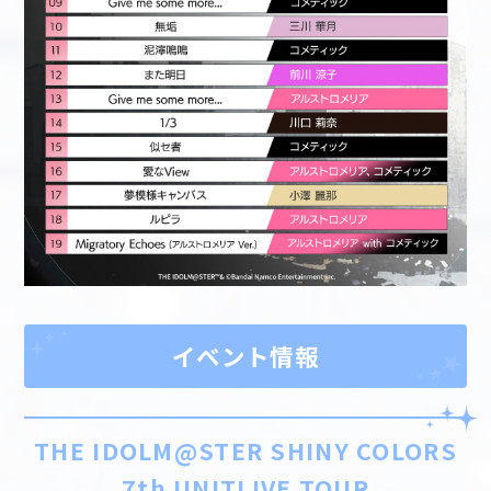
イベント情報
THE IDOLM@STER SHINY COLORS
7th UNITLIVE TOUR