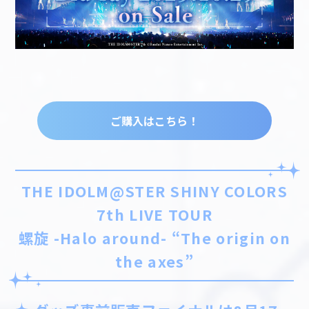
ご購入はこちら！
THE IDOLM@STER SHINY COLORS
7th LIVE TOUR
螺旋 -Halo around- “The origin on
the axes”