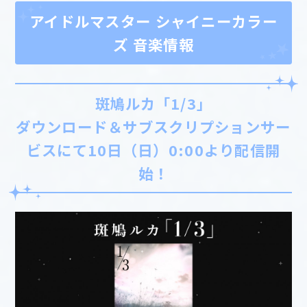
アイドルマスター シャイニーカラー
ズ 音楽情報
斑鳩ルカ「1/3」
ダウンロード＆サブスクリプションサー
ビスにて10日（日）0:00より配信開
始！