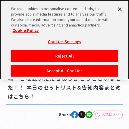
We use cookies to personalise content and ads, to
メニュー
スケジュール
検索
ログイン
provide social media features and to analyse our traffic.
We also share information about your use of our site with
our social media, advertising and analytics partners.
Cookie Policy
NEWS
バンダイナムコIDで
新規登録
ログイン
Cookies Settings
ニュース
アイドルマスター ポータルへの登録について
ライブ・イベント
Reject All
2025.08.09
シリアルコード・
【シャニマス7thLIVE】愛知公演DAY1ご来
マイデスク
Accept All Cookies
あいことば
場・ご視聴いただきありがとうございまし
活動履歴
た！！ 本日のセットリスト&告知内容まとめ
Pレポ
閲覧履歴・購入履歴
はこちら！
チェックイン
お気に入り
Share
お気に入り
マイスケジュール
メモ