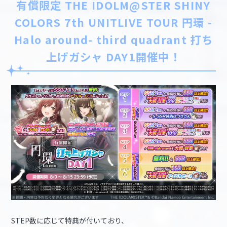
有償限定 THE IDOLM@STER SHINY
COLORS 7th UNITLIVE TOUR 円環 -
Halo around- third quadrant 打ち
上げガシャ DAY1開催中！
STEP数に応じて特典が付いており、