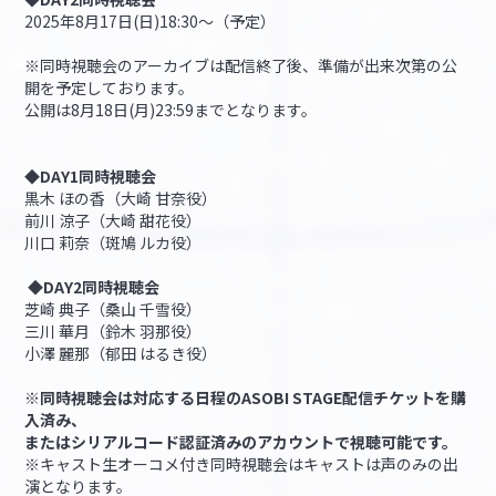
2025年8月17日(日)18:30～（予定）
※同時視聴会のアーカイブは配信終了後、準備が出来次第の公
開を予定しております。
公開は8月18日(月)23:59までとなります。
◆DAY1同時視聴会
黒木 ほの香（大崎 甘奈役）
前川 涼子（大崎 甜花役）
川口 莉奈（斑鳩 ルカ役）
◆DAY2同時視聴会
芝崎 典子（桑山 千雪役）
三川 華月（鈴木 羽那役）
小澤 麗那（郁田 はるき役）
※同時視聴会は対応する日程のASOBI STAGE配信チケットを購
入済み、
またはシリアルコード認証済みのアカウントで視聴可能です。
※キャスト生オーコメ付き同時視聴会はキャストは声のみの出
演となります。