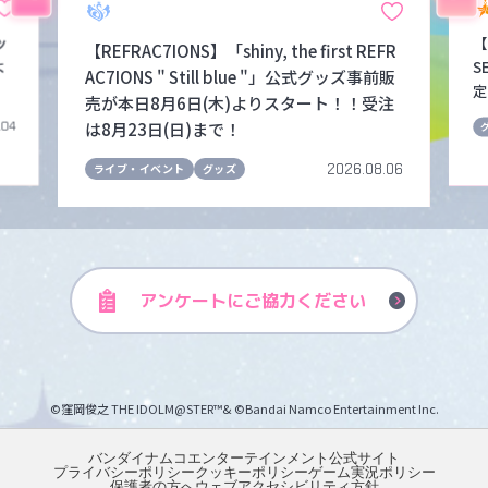
ッ
【
【REFRAC7IONS】「shiny, the first REFR
よ
S
AC7IONS " Still blue "」公式グッズ事前販
定
売が本日8月6日(木)よりスタート！！受注
は8月23日(日)まで！
.04
2026.08.06
ライブ・イベント
グッズ
アンケートに
ご協力ください
©窪岡俊之 THE IDOLM@STER™& ©Bandai Namco Entertainment Inc.
バンダイナムコエンターテインメント公式サイト
プライバシーポリシー
クッキーポリシー
ゲーム実況ポリシー
保護者の方へ
ウェブアクセシビリティ方針