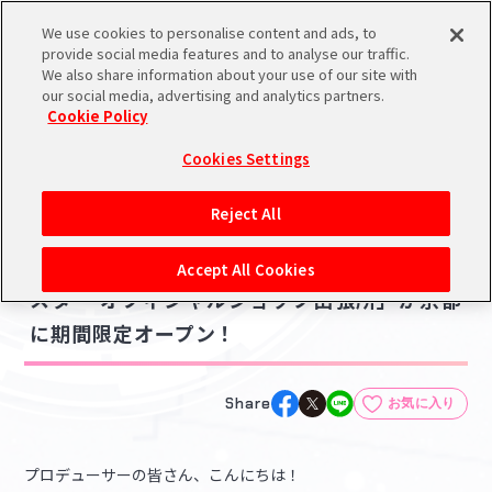
We use cookies to personalise content and ads, to
メニュー
スケジュール
検索
ログイン
provide social media features and to analyse our traffic.
We also share information about your use of our site with
our social media, advertising and analytics partners.
Cookie Policy
NEWS
バンダイナムコIDで
新規登録
ログイン
Cookies Settings
ニュース
アイドルマスター ポータルへの登録について
コラボ・キャンペーン
Reject All
2025.07.02
シリアルコード・
【アイドルマスターシリーズ】「アイドルマ
マイデスク
Accept All Cookies
あいことば
スター オフィシャルショップ出張所」が京都
活動履歴
に期間限定オープン！
Pレポ
閲覧履歴・購入履歴
チェックイン
お気に入り
Share
お気に入り
マイスケジュール
メモ
プロデューサーの皆さん、こんにちは！