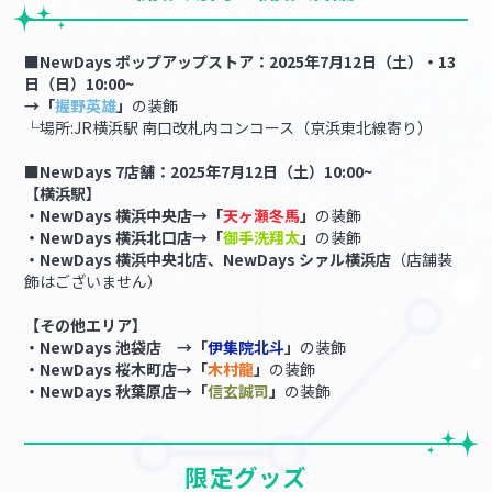
■NewDays ポップアップストア：2025年7月12日（土）・13
日（日）10:00~
→「
握野英雄
」
の装飾
└場所:JR横浜駅 南口改札内コンコース（京浜東北線寄り）
■
NewDays 7店舗：2025年7月12日（土）10:00~
【横浜駅】
・NewDays 横浜中央店→「
天ヶ瀬冬馬
」
の装飾
・NewDays 横浜北口店→「
御手洗翔太
」
の装飾
・NewDays 横浜中央北店、NewDays シァル横浜店
（店舗装
飾はございません）
【その他エリア】
・NewDays 池袋店 →「
伊集院北斗
」
の装飾
・NewDays 桜木町店→「
木村龍
」
の装飾​​​​​​​
・NewDays 秋葉原店→「
信玄誠司
」
の装飾
限定グッズ