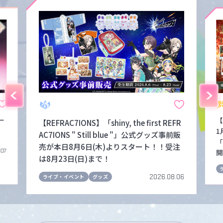
ー
【
【REFRAC7IONS】「shiny, the first REFR
1
AC7IONS " Still blue "」公式グッズ事前販
「
売が本日8月6日(木)よりスタート！！受注
.07
開
は8月23日(日)まで！
2026.08.06
ライブ・イベント
グッズ