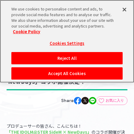
We use cookies to personalise content and ads, to
メニュー
スケジュール
検索
ログイン
provide social media features and to analyse our traffic.
We also share information about your use of our site with
our social media, advertising and analytics partners.
Cookie Policy
NEWS
バンダイナムコIDで
新規登録
ログイン
Cookies Settings
ニュース
アイドルマスター ポータルへの登録について
グッズ
コラボ・キャンペーン
Reject All
2025.06.26
シリアルコード・
【SideM】「THE IDOLM@STER SideM ×
マイデスク
Accept All Cookies
あいことば
NewDays」コラボ開催決定！
活動履歴
Pレポ
閲覧履歴・購入履歴
Share
お気に入り
チェックイン
お気に入り
プロデューサーの皆さん、こんにちは！
マイスケジュール
メモ
「THE IDOLM@STER SideM × NewDays」
のコラボ開催が決