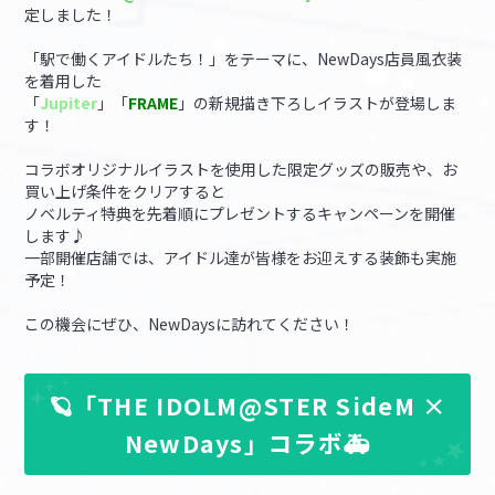
定しました！
マイデスク設定変更
バンダイナムコID Link設定
「駅で働くアイドルたち！」をテーマに、NewDays店員風衣装
を着用した
「
Jupiter
」「
FRAME
」の新規描き下ろしイラストが登場しま
す！
コラボオリジナルイラストを使用した限定グッズの販売や、お
買い上げ条件をクリアすると
ノベルティ特典を先着順にプレゼントするキャンペーンを開催
します♪
一部開催店舗では、アイドル達が皆様をお迎えする装飾も実施
予定！
この機会にぜひ、NewDaysに訪れてください！
🪐「THE IDOLM@STER SideM ×
NewDays」コラボ🚑