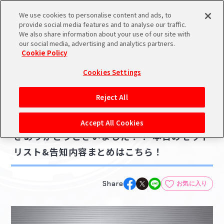
We use cookies to personalise content and ads, to
メニュー
スケジュール
検索
ログイン
provide social media features and to analyse our traffic.
We also share information about your use of our site with
our social media, advertising and analytics partners.
Cookie Policy
NEWS
バンダイナムコIDで
新規登録
ログイン
Cookies Settings
ニュース
アイドルマスター ポータルへの登録について
ライブ・イベント
Reject All
2021.04.24
シリアルコード・
【シャニマス3rd 東京】DAY1 ご視聴いただ
マイデスク
Accept All Cookies
あいことば
きありがとうございました！！ 本日のセット
活動履歴
リスト&告知内容まとめはこちら！
Pレポ
閲覧履歴・購入履歴
チェックイン
お気に入り
Share
お気に入り
マイスケジュール
メモ