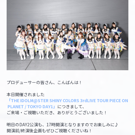
マイデスク設定変更
バンダイナムコID Link設定
プロデューサーの皆さん、こんばんは！
本日開催されました
「THE IDOLM@STER SHINY COLORS 3rdLIVE TOUR PIECE ON
PLANET / TOKYO
DAY1」
につきまして、
ご来場・ご視聴いただき、ありがとうございました！
明日のDAY2公演も、17時開演となりますのでお楽しみに♪
開演前/終演後企画もぜひご視聴くださいね！