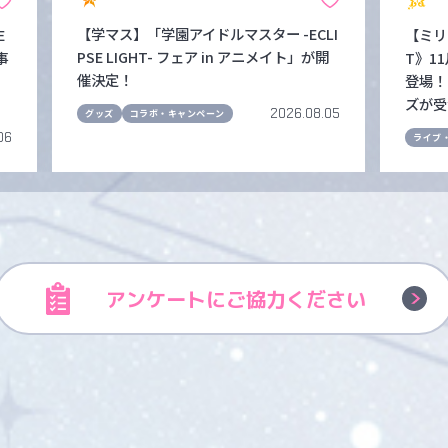
【学マス】「学園アイドルマスター -ECLI
E
【ミリシ
PSE LIGHT- フェア in アニメイト」が開
事
T》1
催決定！
登場！
ズが受
2026.08.05
グッズ
コラボ・キャンペーン
06
ライブ
アンケートに
ご協力ください