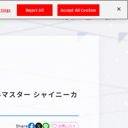
ttings
Reject All
Accept All Cookies
スケジュール
検索
ログイン
バンダイナムコIDで
新規登録
ログイン
アイドルマスター ポータルへの登録について
シリアルコード・
マイデスク
あいことば
活動履歴
Pレポ
イドルマスター シャイニーカ
閲覧履歴・購入履歴
チェックイン
お気に入り
マイスケジュール
メモ
Share
お気に入り