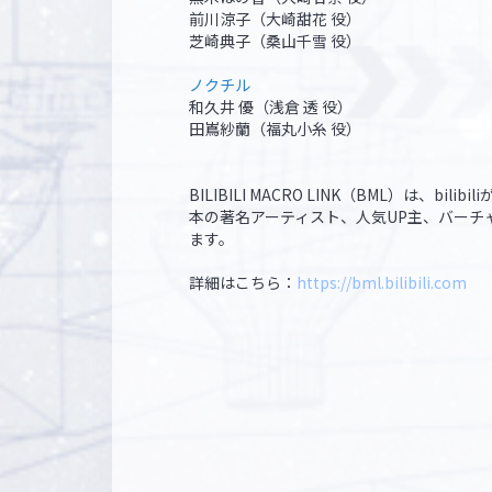
前川涼子（大崎甜花 役）
芝崎典子（桑山千雪 役）
ノクチル
和久井 優（浅倉 透 役）
田嶌紗蘭（福丸小糸 役）
BILIBILI MACRO LINK（BML）
本の著名アーティスト、人気UP主、バーチャ
ます。
詳細はこちら：
https://bml.bilibili.com