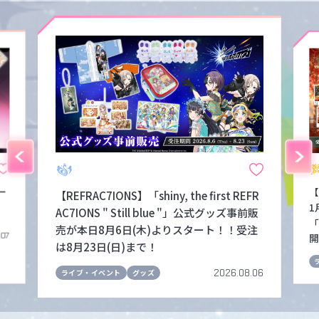
ー
【
【REFRAC7IONS】「shiny, the first REFR
1
AC7IONS " Still blue "」公式グッズ事前販
「
売が本日8月6日(木)よりスタート！！受注
.07
開
は8月23日(日)まで！
2026.08.06
ライブ・イベント
グッズ