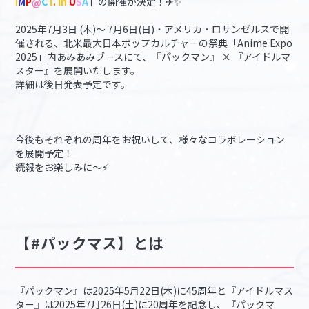
I
M
P
@
C
T
.
in
U
S
A
」の開催が決定！✈✨
2025年7月3日 (木)～ 7月6日(日)・アメリカ・ロサンゼルスで開
催される、北米最大日本ポップカルチャーの祭典「Anime Expo
2025」内あみあみブースにて、『パックマン』 × 『アイドルマ
スター』を展開いたします。
詳細は後日発表予定です。
今後もそれぞれの周年をお祝いして、様々なコラボレーション
を展開予定！
続報をお楽しみに～⚡
【#パックマス】とは
『パックマン』は2025年5月22日(木)に45周年と『アイドルマス
ター』は2025年7月26日(土)に20周年を記念し、『パックマ