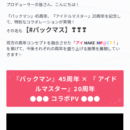
プロデューサーの皆さん、こんにちは！
マイデスク設定変更
バンダイナムコID Link設定
『パックマン』45周年、『アイドルマスター』20周年を記念し
て、特別なコラボレーションが実現！
【#パックマス】❣❣❣
その名も
双方の周年コンセプトを融合させた「
アイ
MAKE
I
M
P
@
C
T
！
」
を掲げて、今後それぞれの周年を盛り上げる施策を展開してい
きます✨
『パックマン』45周年 × 『 アイド
ルマスター』20周年
●●● コラボPV ●●●