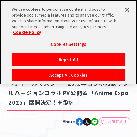
We use cookies to personalise content and ads, to
メニュー
スケジュール
検索
ログイン
provide social media features and to analyse our traffic.
We also share information about your use of our site with
our social media, advertising and analytics partners.
Cookie Policy
NEWS
バンダイナムコIDで
新規登録
ログイン
Cookies Settings
ニュース
アイドルマスター ポータルへの登録について
グッズ
コラボ・キャンペーン
Reject All
2025.05.30
シリアルコード・
【#パックマス】『パックマン』45周年 ×
マイデスク
Accept All Cookies
あいことば
『アイドルマスター』20周年コラボ始動！フ
活動履歴
ルバージョンコラボPV公開＆「Anime Expo
Pレポ
閲覧履歴・購入履歴
2025」展開決定！✈🌎✨
チェックイン
お気に入り
Share
お気に入り
マイスケジュール
メモ