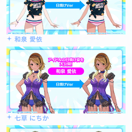
和泉 愛依
七草 にちか