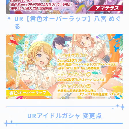
UR【君色オーバーラップ】八宮 めぐ
る
URアイドルガシャ 変更点