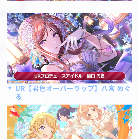
UR【君色オーバーラップ】八宮 めぐ
る