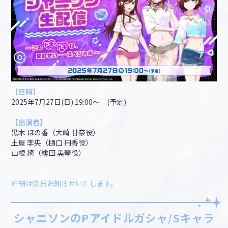
【
日時
】
2025年7月27日(日) 19:00～ (予定)
【
出演者
】
黒木 ほの香（大崎 甘奈役）
土屋 李央（樋口 円香役）
山根 綺（緋田 美琴役）
詳細は後日お知らせいたします。
シャニソンのPアイドルガシャ/Sキャラ