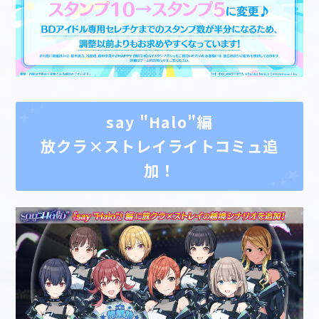
say "Halo"編
放クラ×ストレイライトコミュ追
加！