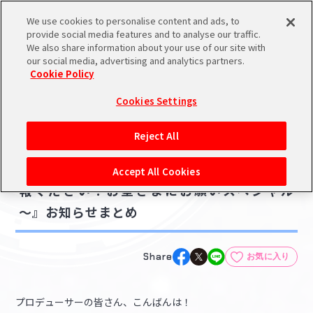
We use cookies to personalise content and ads, to
メニュー
スケジュール
検索
ログイン
provide social media features and to analyse our traffic.
We also share information about your use of our site with
our social media, advertising and analytics partners.
Cookie Policy
NEWS
バンダイナムコIDで
新規登録
ログイン
Cookies Settings
ニュース
アイドルマスター ポータルへの登録について
ゲーム
Reject All
2025.07.07
シリアルコード・
【シャニマス】『シャニマス生配信～水着情
マイデスク
Accept All Cookies
あいことば
報ください！お星さまにお願いスペシャル
活動履歴
～』お知らせまとめ
Pレポ
閲覧履歴・購入履歴
チェックイン
お気に入り
Share
お気に入り
マイスケジュール
メモ
プロデューサーの皆さん、こんばんは！